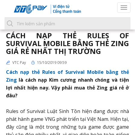
Togg
navi
CÁCH NẠP THẺ RULES OF
SURVIVAL MOBILE BẰNG THẺ ZING
GIÁ RẺ NHẤT THỊ TRƯỜNG
VTC Pay
15/10/2019 09:59
Cách nạp thẻ Rules of Survival Mobile bằng thẻ
Zing
là cách nạp Kim cương nhanh chóng và tiện
lợi nhất hiện nay. Vậy phải mua thẻ Zing giá rẻ ở
đâu?
Rules of Survival: Luật Sinh Tồn hiện đang được nhà
phát hành game VNG phát triển tại Việt Nam. Hiện tại,
đây cũng là một trong những tựa game được game
thủ săn đón nhiều nhất, vì giao diện hoàn toàn giống