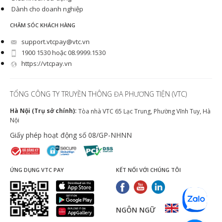
Dành cho doanh nghiệp
CHĂM SÓC KHÁCH HÀNG
support.vtcpay@vtc.vn
1900 1530 hoặc 08.9999.1530
https://vtcpay.vn
TỔNG CÔNG TY TRUYỀN THÔNG ĐA PHƯƠNG TIỆN (VTC)
Hà Nội (Trụ sở chính):
Tòa nhà VTC 65 Lạc Trung, Phường Vĩnh Tuy, Hà
Nội
Giấy phép hoạt động số 08/GP-NHNN
ỨNG DỤNG VTC PAY
KẾT NỐI VỚI CHÚNG TÔI
NGÔN NGỮ