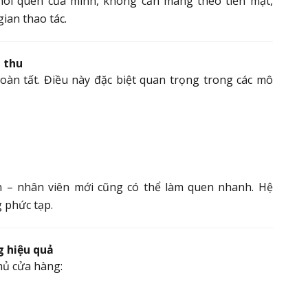
hói quen của mình, không cần mang theo tiền mặt,
ian thao tác.
h thu
hoàn tất. Điều này đặc biệt quan trọng trong các mô
an – nhân viên mới cũng có thể làm quen nhanh. Hệ
g phức tạp.
g hiệu quả
hủ cửa hàng: