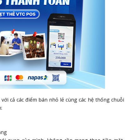
với cả các điểm bán nhỏ lẻ cùng các hệ thống chuỗi
:
àng