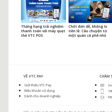
tênh nhờ
Thăng hạng trải nghiệm
Chốt đơn dễ, không lo
VTC POS
thanh toán với máy quẹt
tiền lẻ: Câu chuyện từ
thẻ VTC POS
một quán cà phê nhỏ
VỀ VTC PAY
CHĂM 
Giới thiệu VTC Pay
su
Điều khoản sử dụng
19
Dành cho doanh nghiệp
htt