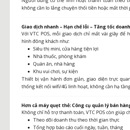
Người dùng có thể linh hoạt thanh toán theo t
không cần lo lắng chuyện thối tiền hoặc mất thời g
Giao dịch nhanh – Hạn chế lỗi – Tăng tốc doan
Với VTC POS, mỗi giao dịch chỉ mất vài giây để 
hình đông khách như:
Siêu thị mini, cửa hàng tiện lợi
Nhà thuốc, phòng khám
Quán ăn, nhà hàng
Khu vui chơi, sự kiện
Thiết bị vận hành đơn giản, giao diện trực qu
thống kết nối wifi/4G linh hoạt, không cần hạ tần
Hơn cả máy quẹt thẻ: Công cụ quản lý bán hàn
Không chỉ hỗ trợ thanh toán, VTC POS còn giúp c
Theo dõi doanh thu theo thời gian thực
Tổng hợp báo cáo cuối ngày, tuần, tháng