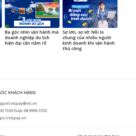
Ba góc nhìn vận hành mà
Sợ lớn, sợ vỡ: Nỗi lo
Từ sho
doanh nghiệp du lịch
chung của nhiều người
đến sp
hiện đại cần nắm rõ
kinh doanh khi vận hành
VTC PO
thủ công
trải n
SÓC KHÁCH HÀNG
pport.vtcpay@vtc.vn
00 1530 hoặc 08.9999.1530
ps://vtcpay.vn