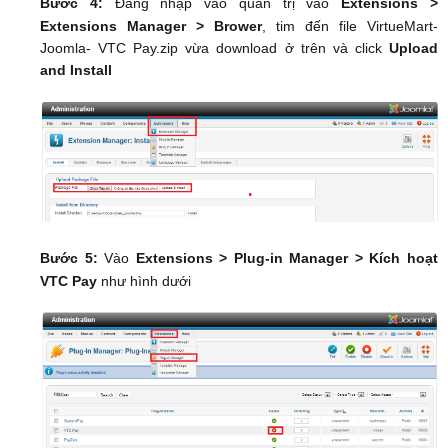
Bước 4:
Đăng nhập vào quản trị vào
Extensions >
Extensions Manager > Brower
, tim đến file VirtueMart-
Joomla- VTC Pay.zip vừa download ở trên và click
Upload
and Install
Bước 5:
Vào
Extensions > Plug-in Manager > Kích hoạt
VTC Pay
như hình dưới