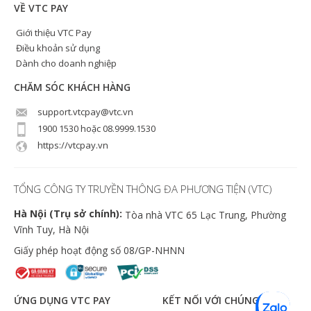
VỀ VTC PAY
Giới thiệu VTC Pay
Điều khoản sử dụng
Dành cho doanh nghiệp
CHĂM SÓC KHÁCH HÀNG
support.vtcpay@vtc.vn
1900 1530 hoặc 08.9999.1530
https://vtcpay.vn
TỔNG CÔNG TY TRUYỀN THÔNG ĐA PHƯƠNG TIỆN (VTC)
Hà Nội (Trụ sở chính):
Tòa nhà VTC 65 Lạc Trung, Phường
Vĩnh Tuy, Hà Nội
Giấy phép hoạt động số 08/GP-NHNN
ỨNG DỤNG VTC PAY
KẾT NỐI VỚI CHÚNG TÔI