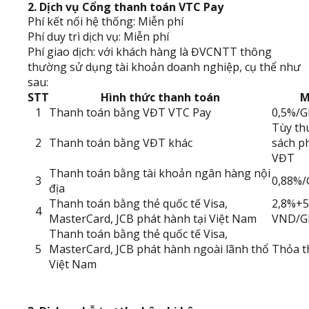
2. Dịch vụ Cổng thanh toán VTC Pay
Phí kết nối hệ thống: Miễn phí
Phí duy trì dịch vụ: Miễn phí
Phí giao dịch: với khách hàng là ĐVCNTT thông
thường sử dụng tài khoản doanh nghiệp, cụ thể như
sau:
STT
Hình thức thanh toán
M
1
Thanh toán bằng VĐT VTC Pay
0,5%/
Tùy th
2
Thanh toán bằng VĐT khác
sách p
VĐT
Thanh toán bằng tài khoản ngân hàng nội
3
0,88%
địa
Thanh toán bằng thẻ quốc tế Visa,
2,8%+5
4
MasterCard, JCB phát hành tại Việt Nam
VND/G
Thanh toán bằng thẻ quốc tế Visa,
5
MasterCard, JCB phát hành ngoài lãnh thổ
Thỏa t
Việt Nam