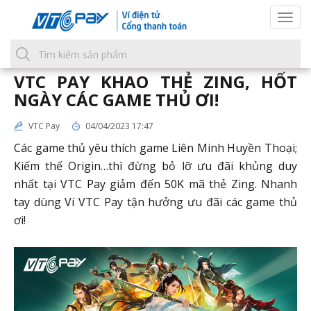
Togg
navi
VTC PAY KHAO THẺ ZING, HỐT
NGÀY CÁC GAME THỦ ƠI!
VTC Pay
04/04/2023 17:47
Các game thủ yêu thích game Liên Minh Huyền Thoại;
Kiếm thế Origin…thì đừng bỏ lỡ ưu đãi khủng duy
nhất tại VTC Pay giảm đến 50K mã thẻ Zing. Nhanh
tay dùng Ví VTC Pay tận hưởng ưu đãi các game thủ
ơi!