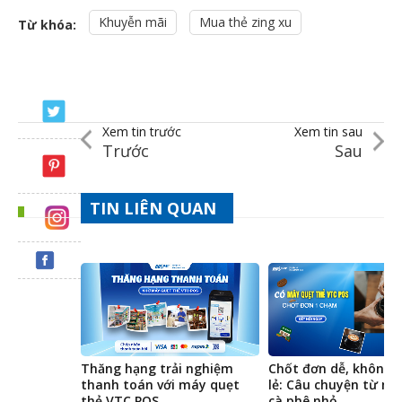
Khuyễn mãi
Mua thẻ zing xu
Từ khóa:
Xem tin trước
Xem tin sau
Trước
Sau
TIN LIÊN QUAN
Thăng hạng trải nghiệm
Chốt đơn dễ, không l
thanh toán với máy quẹt
lẻ: Câu chuyện từ m
thẻ VTC POS
cà phê nhỏ