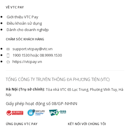
VỀ VTC PAY
Giới thiệu VTC Pay
Điều khoản sử dụng
Dành cho doanh nghiệp
CHĂM SÓC KHÁCH HÀNG
support.vtcpay@vtc.vn
1900 1530 hoặc 08.9999.1530
https://vtcpay.vn
TỔNG CÔNG TY TRUYỀN THÔNG ĐA PHƯƠNG TIỆN (VTC)
Hà Nội (Trụ sở chính):
Tòa nhà VTC 65 Lạc Trung, Phường Vĩnh Tuy, Hà
Nội
Giấy phép hoạt động số 08/GP-NHNN
ỨNG DỤNG VTC PAY
KẾT NỐI VỚI CHÚNG TÔI