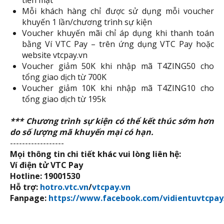
Mỗi khách hàng chỉ được sử dụng mỗi voucher
khuyến 1 lần/chương trình sự kiện
Voucher khuyến mãi chỉ áp dụng khi thanh toán
bằng Ví VTC Pay – trên ứng dụng VTC Pay hoặc
website vtcpay.vn
Voucher giảm 50K khi nhập mã T4ZING50 cho
tổng giao dịch từ 700K
Voucher giảm 10K khi nhập mã T4ZING10 cho
tổng giao dịch từ 195k
*** Chương trình
sự kiện
có thể kết thúc sớm hơn
do số lượng mã khuyến mại có hạn.
------------------
Mọi thông tin chi tiết khác vui lòng liên hệ:
Ví điện tử VTC Pay
Hotline: 19001530
Hỗ trợ:
hotro.vtc.vn
/
vtcpay.vn
Fanpage:
https://www.facebook.com/vidientuvtcpay