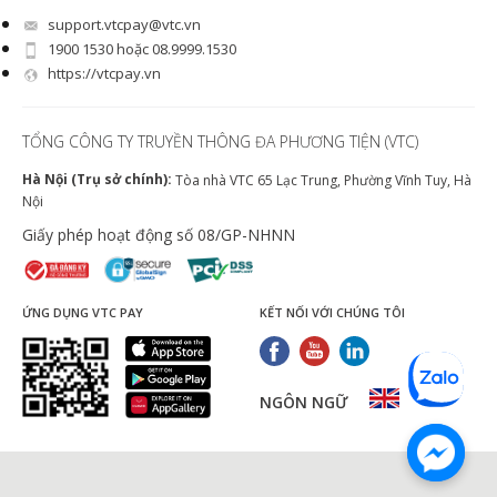
support.vtcpay@vtc.vn
1900 1530 hoặc 08.9999.1530
https://vtcpay.vn
TỔNG CÔNG TY TRUYỀN THÔNG ĐA PHƯƠNG TIỆN (VTC)
Hà Nội (Trụ sở chính):
Tòa nhà VTC 65 Lạc Trung, Phường Vĩnh Tuy, Hà
Nội
Giấy phép hoạt động số 08/GP-NHNN
ỨNG DỤNG VTC PAY
KẾT NỐI VỚI CHÚNG TÔI
NGÔN NGỮ