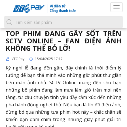
Togg
navi
TOP PHIM ĐANG GÂY SỐT TRÊN
SCTV ONLINE – FAN ĐIỆN ẢNH
KHÔNG THỂ BỎ LỠ!
VTC Pay
15/04/2025 17:17
Kỳ nghỉ lễ đang đến gần, đây chính là thời điểm lý
tưởng để bạn thả mình vào những giờ phút thư giãn
bên màn ảnh nhỏ. SCTV Online mang đến cho bạn
những bộ phim đang làm mưa làm gió trên mọi nền
tảng, từ câu chuyện tình yêu đầy cảm xúc đến những
pha hành động nghẹt thở. Nếu bạn là tín đồ điện ảnh,
đừng bỏ qua những tựa phim hot này – chắc chắn sẽ
khiến bạn đắm chìm trong những giây phút giải trí
tuyệt vời trong kỳ nghỉ.