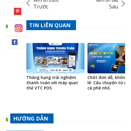
Xem tin trước
Xem tin sau
Trước
Sau
TIN LIÊN QUAN
Thăng hạng trải nghiệm
Chốt đơn dễ, không l
thanh toán với máy quẹt
lẻ: Câu chuyện từ m
thẻ VTC POS
cà phê nhỏ
HƯỚNG DẪN