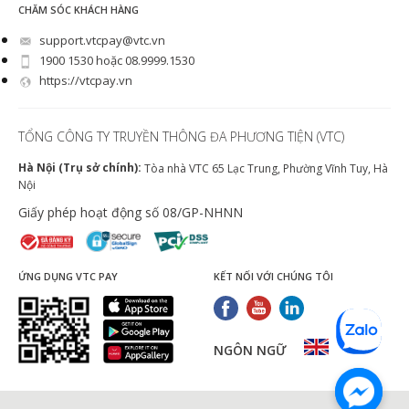
CHĂM SÓC KHÁCH HÀNG
support.vtcpay@vtc.vn
1900 1530 hoặc 08.9999.1530
https://vtcpay.vn
TỔNG CÔNG TY TRUYỀN THÔNG ĐA PHƯƠNG TIỆN (VTC)
Hà Nội (Trụ sở chính):
Tòa nhà VTC 65 Lạc Trung, Phường Vĩnh Tuy, Hà
Nội
Giấy phép hoạt động số 08/GP-NHNN
ỨNG DỤNG VTC PAY
KẾT NỐI VỚI CHÚNG TÔI
NGÔN NGỮ