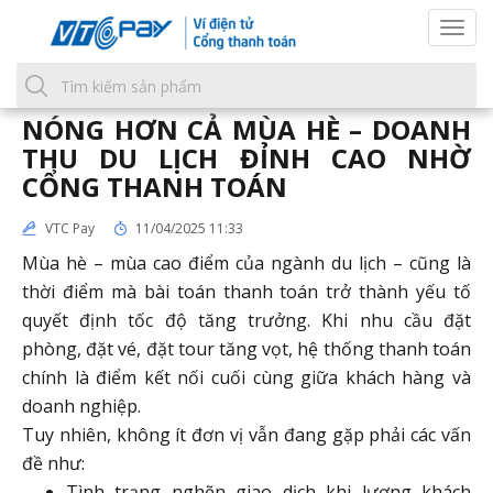
Togg
navi
NÓNG HƠN CẢ MÙA HÈ – DOANH
THU DU LỊCH ĐỈNH CAO NHỜ
CỔNG THANH TOÁN
VTC Pay
11/04/2025 11:33
Mùa hè – mùa cao điểm của ngành du lịch – cũng là
thời điểm mà bài toán thanh toán trở thành yếu tố
quyết định tốc độ tăng trưởng. Khi nhu cầu đặt
phòng, đặt vé, đặt tour tăng vọt, hệ thống thanh toán
chính là điểm kết nối cuối cùng giữa khách hàng và
doanh nghiệp.
Tuy nhiên, không ít đơn vị vẫn đang gặp phải các vấn
đề như:
Tình trạng nghẽn giao dịch khi lượng khách