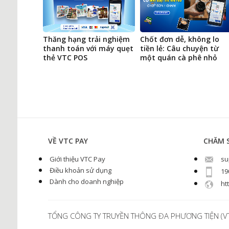
tênh nhờ
Thăng hạng trải nghiệm
Chốt đơn dễ, không lo
VTC POS
thanh toán với máy quẹt
tiền lẻ: Câu chuyện từ
thẻ VTC POS
một quán cà phê nhỏ
VỀ VTC PAY
CHĂM 
Giới thiệu VTC Pay
su
Điều khoản sử dụng
19
Dành cho doanh nghiệp
htt
TỔNG CÔNG TY TRUYỀN THÔNG ĐA PHƯƠNG TIỆN (V