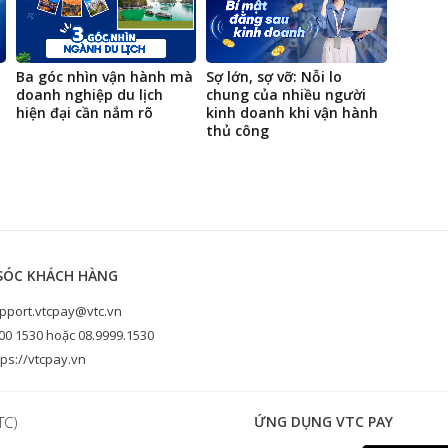
Ba góc nhìn vận hành mà
Sợ lớn, sợ vỡ: Nỗi lo
Từ sho
doanh nghiệp du lịch
chung của nhiều người
đến sp
hiện đại cần nắm rõ
kinh doanh khi vận hành
VTC PO
thủ công
trải n
SÓC KHÁCH HÀNG
pport.vtcpay@vtc.vn
00 1530 hoặc 08.9999.1530
ps://vtcpay.vn
TC)
ỨNG DỤNG VTC PAY