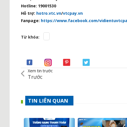
Hotline: 19001530
Hỗ trợ:
hotro.vtc.vn
/
vtcpay.vn
Fanpage:
https://www.facebook.com/vidientuvtcpa
Từ khóa:
Xem tin trước
Trước
TIN LIÊN QUAN