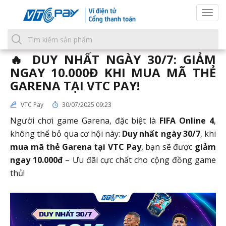
Togg
navi
🔥 DUY NHẤT NGÀY 30/7: GIẢM
NGAY 10.000Đ KHI MUA MÃ THẺ
GARENA TẠI VTC PAY!
VTC Pay
30/07/2025 09:23
Người chơi game Garena, đặc biệt là
FIFA Online 4
,
không thể bỏ qua cơ hội này:
Duy nhất ngày 30/7
, khi
mua mã thẻ Garena tại VTC Pay
, bạn sẽ được
giảm
ngay 10.000đ
– Ưu đãi cực chất cho cộng đồng game
thủ!