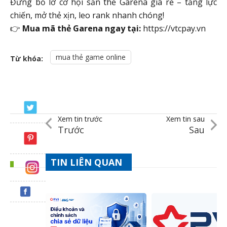
Đừng bỏ lỡ cơ hội săn thẻ Garena giá rẻ – tăng lực
chiến, mở thẻ xịn, leo rank nhanh chóng!
👉
Mua mã thẻ Garena ngay tại:
https://vtcpay.vn
mua thẻ game online
Từ khóa:
Xem tin trước
Xem tin sau
Trước
Sau
TIN LIÊN QUAN