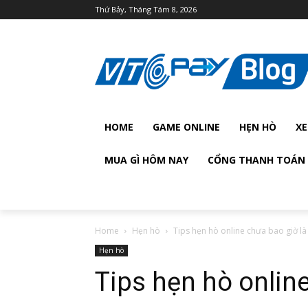
Thứ Bảy, Tháng Tám 8, 2026
HOME
GAME ONLINE
HẸN HÒ
XE
MUA GÌ HÔM NAY
CỔNG THANH TOÁN 
Home
Hẹn hò
Tips hẹn hò online chưa bao giờ là 
Hẹn hò
Tips hẹn hò online