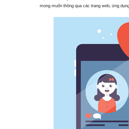
mong muốn thông qua các trang web, ứng dụng h