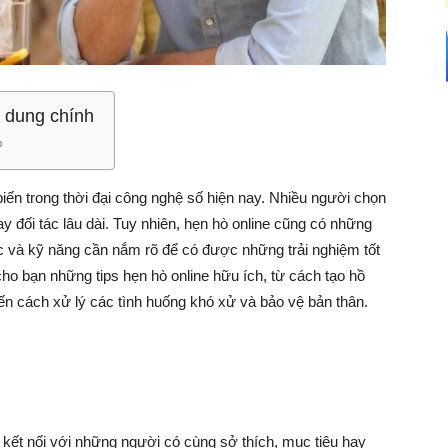
 dung chính
iến trong thời đại công nghệ số hiện nay. Nhiều người chọn
y đối tác lâu dài. Tuy nhiên, hẹn hò online cũng có những
và kỹ năng cần nắm rõ để có được những trải nghiệm tốt
u cho bạn những tips hẹn hò online hữu ích, từ cách tạo hồ
ến cách xử lý các tình huống khó xử và bảo vệ bản thân.
 kết nối với những người có cùng sở thích, mục tiêu hay