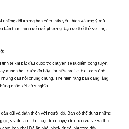
 với những đối tượng bạn cảm thấy yêu thích và ưng ý mà
ệu bản thân mình đến đối phương, bạn có thể thử với một
ế:
inh tế khi bắt đầu cuộc trò chuyện sẽ là điểm cộng tuyệt
oay quanh họ, trước đó hãy tìm hiểu profile, bio, xem ảnh
ặt những câu hỏi chung chung. Thể hiện rằng bạn đang lắng
những nhận xét có ý nghĩa.
 gần gũi và thân thiện với người đó. Bạn có thể dùng những
gif, v.v để làm cho cuộc trò chuyện trở nên vui vẻ và thú
y cảm bạn nhé! Dễ ăn phải block từ đối phương đấy.