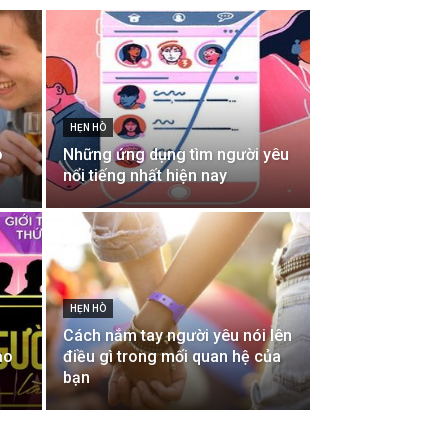
HẸN HÒ
o
Những ứng dụng tìm người yêu
nổi tiếng nhất hiện nay
HẸN HÒ
Cách nắm tay người yêu nói lên
ào
điều gì trong mối quan hệ của
bạn