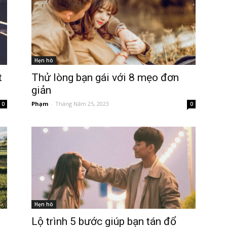
Hẹn hò
t
Thử lòng bạn gái với 8 mẹo đơn
giản
Phạm
-
Tháng Năm 25, 2023
0
0
Hẹn hò
Lộ trình 5 bước giúp bạn tán đổ