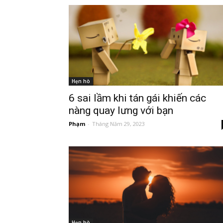
Hẹn hò
6 sai lầm khi tán gái khiến các
nàng quay lưng với bạn
Phạm
-
Tháng Năm 29, 2023
Hẹn hò