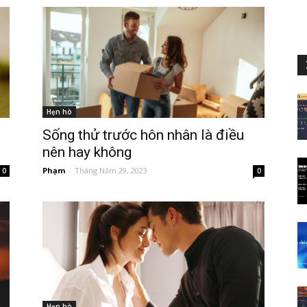
Hẹn hò
Sống thử trước hôn nhân là điều
nên hay không
Phạm
-
Tháng Năm 29, 2023
0
0
Hẹn hò