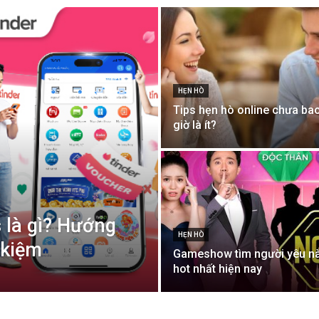
HẸN HÒ
Tips hẹn hò online chưa ba
giờ là ít?
 là gì? Hướng
HẸN HÒ
 kiệm
Gameshow tìm người yêu n
hot nhất hiện nay