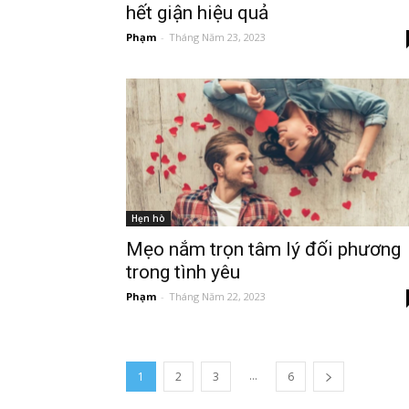
hết giận hiệu quả
Phạm
-
Tháng Năm 23, 2023
Hẹn hò
Mẹo nắm trọn tâm lý đối phương
trong tình yêu
Phạm
-
Tháng Năm 22, 2023
...
1
2
3
6