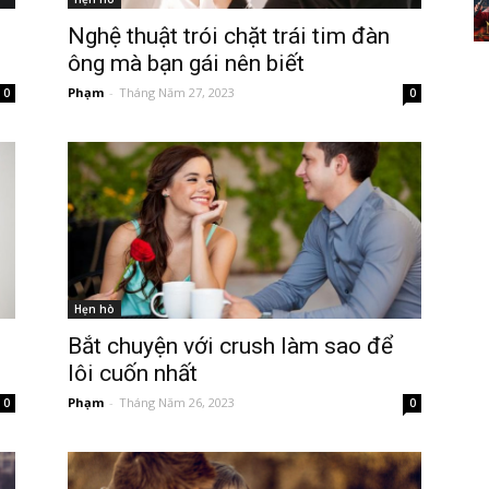
Nghệ thuật trói chặt trái tim đàn
ông mà bạn gái nên biết
Phạm
-
Tháng Năm 27, 2023
0
0
Hẹn hò
Bắt chuyện với crush làm sao để
lôi cuốn nhất
Phạm
-
Tháng Năm 26, 2023
0
0