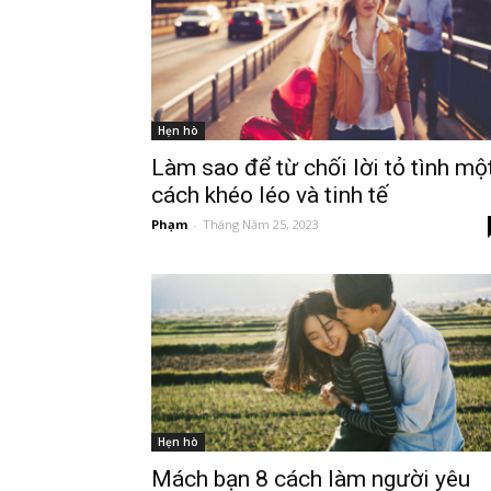
Hẹn hò
Làm sao để từ chối lời tỏ tình mộ
cách khéo léo và tinh tế
Phạm
-
Tháng Năm 25, 2023
Hẹn hò
Mách bạn 8 cách làm người yêu