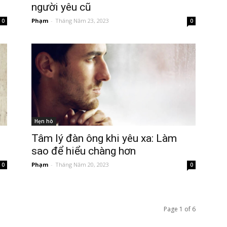
người yêu cũ
Phạm
-
Tháng Năm 23, 2023
0
0
Hẹn hò
Tâm lý đàn ông khi yêu xa: Làm
sao để hiểu chàng hơn
Phạm
-
Tháng Năm 20, 2023
0
0
Page 1 of 6