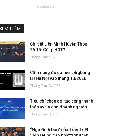
- Advertisment -
XEM THÊM
Chi tiết Liên Minh Huyền Thoại
26.15: Có gì HOT?
Tháng Tám 5, 2026
Cẩm nang đu concert Bigbang
tại Hà Nội vào tháng 10/2026
Tháng Tám 3, 2026
Tiêu chí chọn đối tác cổng thanh
toán uy tín cho doanh nghiệp
Tháng Tám 3, 2026
“Ngự Đình Dao” của Trần Triết
Viễn rating cao nhất trong tập