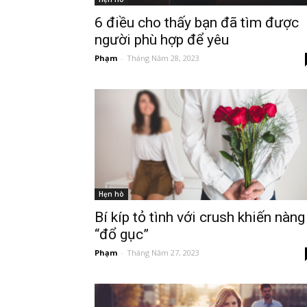
6 điều cho thấy bạn đã tìm được
người phù hợp để yêu
Phạm
-
Tháng Năm 28, 2023
Hẹn hò
Bí kíp tỏ tình với crush khiến nàng
“đổ gục”
Phạm
-
Tháng Năm 27, 2023