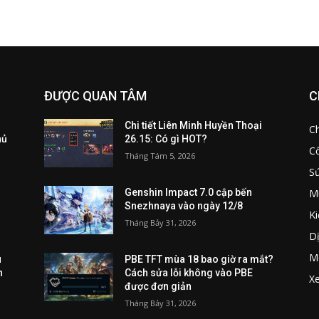
ĐƯỢC QUAN TÂM
C
Chi tiết Liên Minh Huyền Thoại
C
hủ
26.15: Có gì HOT?
C
Tháng Tám 5, 2026
S
M
Genshin Impact 7.0 cập bến
Snezhnaya vào ngày 12/8
Ki
Tháng Bảy 31, 2026
D
Mẹ
u
PBE TFT mùa 18 bao giờ ra mắt?
n
Cách sửa lỗi không vào PBE
Xe
được đơn giản
Tháng Bảy 31, 2026