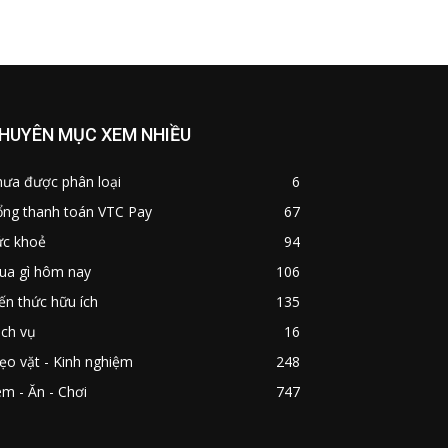
HUYÊN MỤC XEM NHIỀU
hưa được phân loại
6
ổng thanh toán VTC Pay
67
ức khoẻ
94
ua gì hôm nay
106
ến thức hữu ích
135
ịch vụ
16
o vặt - Kinh nghiệm
248
m - Ăn - Chơi
747