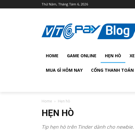
Thứ Năm, Tháng Tám 6, 2026
HOME
GAME ONLINE
HẸN HÒ
XE
MUA GÌ HÔM NAY
CỔNG THANH TOÁN 
Home
Hẹn hò
HẸN HÒ
Tip hẹn hò trên Tinder dành cho newbie.