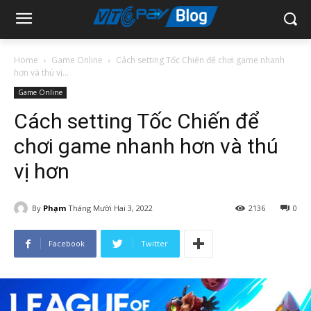
Home
Game Online
Cách setting Tốc Chiến để chơi game nhanh
hơn và thú vị...
Game Online
Cách setting Tốc Chiến để
chơi game nhanh hơn và thú
vị hơn
By
Phạm
Tháng Mười Hai 3, 2022
2136
0
Facebook
Twitter