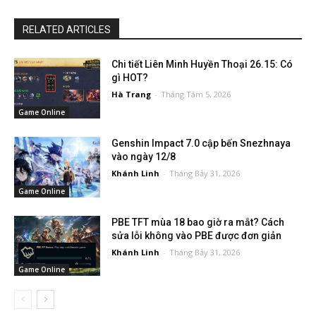
RELATED ARTICLES
Chi tiết Liên Minh Huyền Thoại 26.15: Có
gì HOT?
Hà Trang
-
Tháng Tám 5, 2026
Game Online
Genshin Impact 7.0 cập bến Snezhnaya
vào ngày 12/8
Khánh Linh
-
Tháng Bảy 31, 2026
Game Online
PBE TFT mùa 18 bao giờ ra mắt? Cách
sửa lỗi không vào PBE được đơn giản
Khánh Linh
-
Tháng Bảy 31, 2026
Game Online