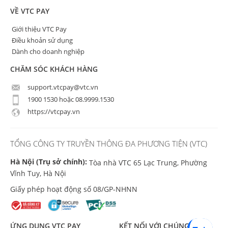
VỀ VTC PAY
Giới thiệu VTC Pay
Điều khoản sử dụng
Dành cho doanh nghiệp
CHĂM SÓC KHÁCH HÀNG
support.vtcpay@vtc.vn
1900 1530 hoặc 08.9999.1530
https://vtcpay.vn
TỔNG CÔNG TY TRUYỀN THÔNG ĐA PHƯƠNG TIỆN (VTC)
Hà Nội (Trụ sở chính):
Tòa nhà VTC 65 Lạc Trung, Phường
Vĩnh Tuy, Hà Nội
Giấy phép hoạt động số 08/GP-NHNN
ỨNG DỤNG VTC PAY
KẾT NỐI VỚI CHÚNG TÔI