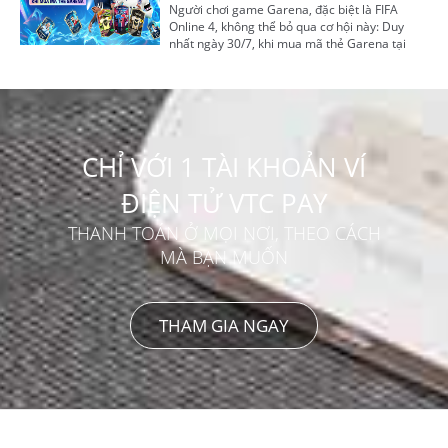
Người chơi game Garena, đặc biệt là FIFA
Online 4, không thể bỏ qua cơ hội này: Duy
nhất ngày 30/7, khi mua mã thẻ Garena tại
VTC Pay, bạn sẽ được giảm ngay 10.000đ – Ưu
đãi cực chất cho cộng đồng game thủ!
CHỈ VỚI 1 TÀI KHOẢN VÍ
ĐIỆN TỬ VTC PAY
THANH TOÁN Ở MỌI NƠI, THEO CÁCH
MÀ BẠN MUỐN
THAM GIA NGAY