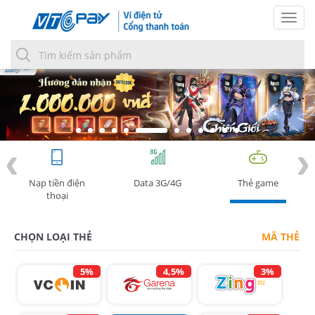
Togg
navi
Nạp tiền điện
Data 3G/4G
Thẻ game
thoại
MÃ THẺ GOSU
CHỌN LOẠI THẺ
5%
4,5%
3%