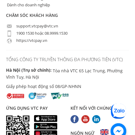
Dành cho doanh nghiệp
CHĂM SÓC KHÁCH HÀNG
support.vtcpay@vtc.vn
1900 1530 hoặc 08.9999.1530
https://vtcpay.vn
TỔNG CÔNG TY TRUYỀN THÔNG ĐA PHƯƠNG TIỆN (VTC)
Hà Nội (Trụ sở chính):
Tòa nhà VTC 65 Lạc Trung, Phường
Vĩnh Tuy, Hà Nội
Giấy phép hoạt động số 08/GP-NHNN
ỨNG DỤNG VTC PAY
KẾT NỐI VỚI CHÚNG TÔI
NGÔN NGỮ