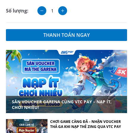
Số lượng:
THANH TOÁN NGAY
SĂN VOUCHER GARENA CÙNG VTC PAY – NẠP ÍT,
CHƠI NHIỀU!
CHƠI GAME CÀNG ĐÃ – NHẬN VOUCHER
THẢ GA KHI NẠP THẺ ZING QUA VTC PAY