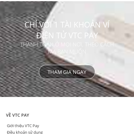
CHỈ VỚI 1 TÀI KHOẢN VÍ
ĐIỆN TỬ VTC PAY
THANH TOÁN Ở MỌI NƠI, THEO CÁCH
MÀ BẠN MUỐN
THAM GIA NGAY
VỀ VTC PAY
Giới thiệu VTC Pay
Điều khoản sử dụng