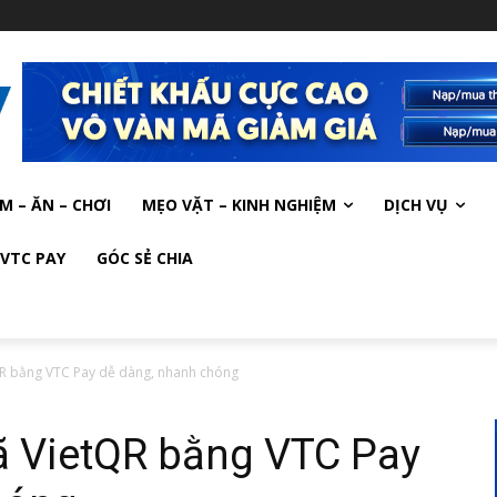
M – ĂN – CHƠI
MẸO VẶT – KINH NGHIỆM
DỊCH VỤ
VTC PAY
GÓC SẺ CHIA
R bằng VTC Pay dễ dàng, nhanh chóng
 VietQR bằng VTC Pay