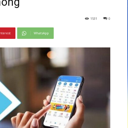
hóng
1531
0
nterest
WhatsApp