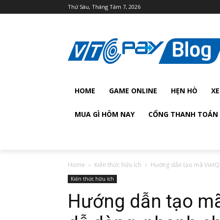
Thứ Sáu, Tháng Tám 7, 2026
HOME
GAME ONLINE
HẸN HÒ
XE
MUA GÌ HÔM NAY
CỔNG THANH TOÁN 
Home
Kiến thức hữu ích
Hướng dẫn tạo mã VietQ
Kiến thức hữu ích
Hướng dẫn tạo mã