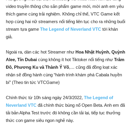
video truyền thông cho sản phẩm game mới, mời anh em yêu
thích game cùng trải nghiệm. Không chỉ thế, VTC Game kết
hợp cùng hai nữ streamers nổi tiếng liên tục cho ra những buổi
stream tựa game
The Legend of Neverland VTC
tới khán
giả.
Ngoài ra, dàn các hot Streamer như
Hoa Nhật Huỳnh, Quỳnh
Alee, Tín Dubai
cùng không ít hot Tiktoker nổi tiếng như
Trâm
Đô, Phương Ku và Thành Ý Võ
,… cũng đã đồng loạt xác
nhận sẽ đồng hành cùng “hành trình khám phá Cabala huyền
bí” (Theo tin tức VTCGame)
Chính thức từ 10h sáng ngày 24/3/2022,
The Legend of
Neverland VTC
đã chính thức bùng nổ Open Beta. Anh em đã
tải bản Alpha Test trước đó không cần tải lại, tiếp tục thưởng
thức con game siêu ngon nghẻ này.