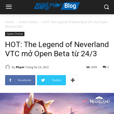
Home
Game Online
HOT: The Legend of Neverland VTC mở Open
Beta từ 24/3
Game Online
HOT: The Legend of Neverland
VTC mở Open Beta từ 24/3
By
Phạm
Tháng Ba 24, 2022
2099
0
Facebook
Twitter