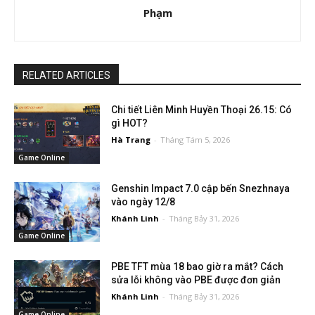
Phạm
RELATED ARTICLES
Chi tiết Liên Minh Huyền Thoại 26.15: Có
gì HOT?
Hà Trang
-
Tháng Tám 5, 2026
Game Online
Genshin Impact 7.0 cập bến Snezhnaya
vào ngày 12/8
Khánh Linh
-
Tháng Bảy 31, 2026
Game Online
PBE TFT mùa 18 bao giờ ra mắt? Cách
sửa lỗi không vào PBE được đơn giản
Khánh Linh
-
Tháng Bảy 31, 2026
Game Online