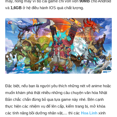
máy, nóng máy vì bộ cài game chỉ vỏn vẹn
90MB
cho Android
và
1,6GB
ở hệ điều hành IOS quá chất lượng.
Đặc biệt, nếu bạn là người yêu thích những nét vẽ anime hoặc
muốn khám phá thật nhiều những câu chuyện văn hóa Nhật
Bản chắc chắn đừng bỏ qua tựa game này nhé. Bên cạnh
thực hiện các nhiệm vụ để lên cấp, kiếm trang bị, mở khóa
các tính năng bồi dưỡng nhân vật,… thì các
Hoa Linh
xinh