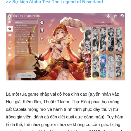
>> Sự kiện Alpha Test The Legend of Neverland
Là một tựa game nhập vai đồ họa đỉnh cao (tuyến nhân vật:
Học giả, Kiểm lâm, Thuật sĩ kiếm, Thợ Rèn) phác họa vùng
đất Cabala mộng mơ và hành trình trinh phục đầy thú vị (từ
trồng gia viên, đánh cá đến diệt quái cực căng máu). Tuy hằm
hồ là thế, thế nhưng người chơi sẽ không có cảm giác bị lag