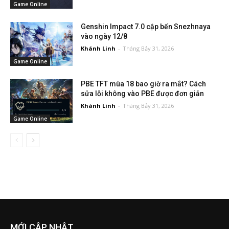
Game Online
Genshin Impact 7.0 cập bến Snezhnaya
vào ngày 12/8
Khánh Linh
-
Tháng Bảy 31, 2026
Game Online
PBE TFT mùa 18 bao giờ ra mắt? Cách
sửa lỗi không vào PBE được đơn giản
Khánh Linh
-
Tháng Bảy 31, 2026
Game Online
MỚI CẬP NHẬT