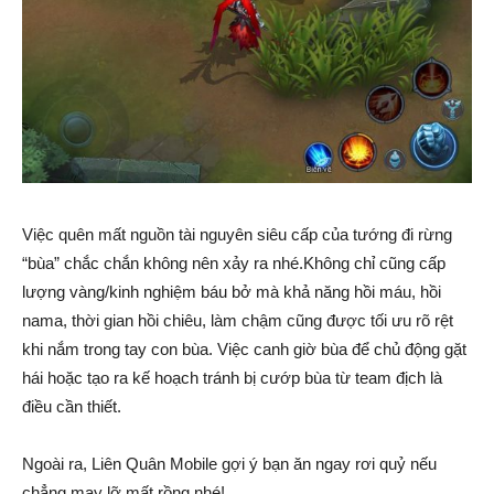
Việc quên mất nguồn tài nguyên siêu cấp của tướng đi rừng
“bùa” chắc chắn không nên xảy ra nhé.Không chỉ cũng cấp
lượng vàng/kinh nghiệm báu bở mà khả năng hồi máu, hồi
nama, thời gian hồi chiêu, làm chậm cũng được tối ưu rõ rệt
khi nắm trong tay con bùa. Việc canh giờ bùa để chủ động gặt
hái hoặc tạo ra kế hoạch tránh bị cướp bùa từ team địch là
điều cần thiết.
Ngoài ra, Liên Quân Mobile gợi ý bạn ăn ngay rơi quỷ nếu
chẳng may lỡ mất rồng nhé!