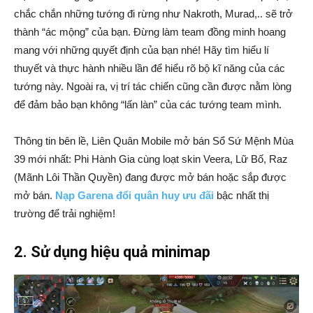
chắc chắn những tướng đi rừng như Nakroth, Murad,.. sẽ trở
thành “ác mộng” của bạn. Đừng làm team đồng minh hoang
mang với những quyết định của bạn nhé! Hãy tìm hiểu lí
thuyết và thực hành nhiều lần để hiểu rõ bộ kĩ năng của các
tướng này. Ngoài ra, vị trí tác chiến cũng cần được nằm lòng
để đảm bảo bạn không “lấn làn” của các tướng team mình.
Thông tin bên lề, Liên Quân Mobile mở bán Sổ Sứ Mệnh Mùa
39 mới nhất: Phi Hành Gia cùng loạt skin Veera, Lữ Bố, Raz
(Mãnh Lôi Thần Quyền) đang được mở bán hoặc sắp được
mở bán.
Nạp Garena đổi quân huy ưu đãi
bậc nhất thị
trường để trải nghiệm!
2. Sử dụng hiệu quả minimap