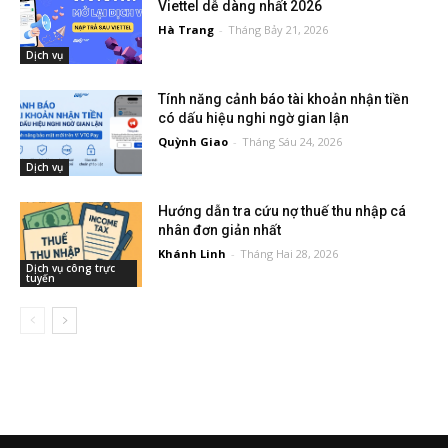
Viettel dễ dàng nhất 2026
Hà Trang
-
Tháng Bảy 21, 2026
Dịch vụ
Tính năng cảnh báo tài khoản nhận tiền
có dấu hiệu nghi ngờ gian lận
Quỳnh Giao
-
Tháng Sáu 24, 2026
Dịch vụ
Hướng dẫn tra cứu nợ thuế thu nhập cá
nhân đơn giản nhất
Khánh Linh
-
Tháng Hai 28, 2026
Dịch vụ công trực
tuyến