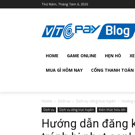
Thứ Năm, Tháng Tám 6, 2026
HOME
GAME ONLINE
HẸN HÒ
XE
MUA GÌ HÔM NAY
CỔNG THANH TOÁN 
Home
Dịch vụ
Dịch vụ công trực tuyến
Hướng d
Dịch vụ
Dịch vụ công trực tuyến
Kiến thức hữu ích
Hướng dẫn đăng ký