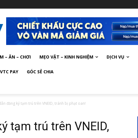
M – ĂN – CHƠI
MẸO VẶT – KINH NGHIỆM
DỊCH VỤ
VTC PAY
GÓC SẺ CHIA
ẫn đăng ký tạm trú trên VNEID, tránh bị phạt oan!
 tạm trú trên VNEID,