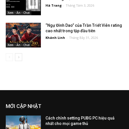
Hà Trang
-
Tháng Tám 3, 2026
Xem - Ăn - Chơi
“Ngự Đình Dao” của Trần Triết Viễn rating
cao nhất trong tập đầu tiên
Khánh Linh
-
Tháng Bảy 31, 2026
Xem - Ăn - Chơi
MỚI CẬP NHẬT
Cách chỉnh setting PUBG PC hiệu quả
nhất cho mọi game thủ