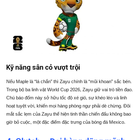
Kỹ năng sân cỏ vượt trội
Nếu Maple là “lá chắn” thì Zayu chính là “mũi khoan” sắc bén.
Trong bộ ba linh vật World Cup 2026, Zayu giữ vai trò tiền đạo.
Chú báo đốm này sở hữu tốc độ xé gió, sự khéo léo và linh
hoạt tuyệt vời, khiến mọi hàng phòng ngự phải dè chừng. Đôi
mắt sắc lẹm của Zayu thể hiện tinh thần chiến đấu không bao
giờ bỏ cuộc, một đặc điểm đặc trưng của bóng đá Mexico.