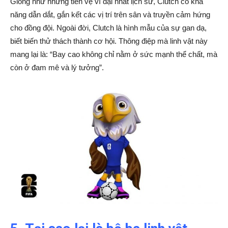
Giống như những tiền vệ vĩ đại nhất lịch sử, Clutch có khả
năng dẫn dắt, gắn kết các vị trí trên sân và truyền cảm hứng
cho đồng đội. Ngoài đời, Clutch là hình mẫu của sự gan dạ,
biết biến thử thách thành cơ hội. Thông điệp mà linh vật này
mang lại là: “Bay cao không chỉ nằm ở sức mạnh thể chất, mà
còn ở đam mê và lý tưởng”.