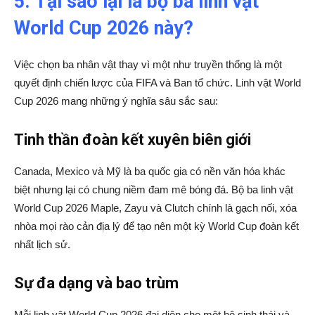
5. Tại sao lại là bộ ba linh vật
World Cup 2026 này?
Việc chọn ba nhân vật thay vì một như truyền thống là một
quyết định chiến lược của FIFA và Ban tổ chức. Linh vật World
Cup 2026 mang những ý nghĩa sâu sắc sau:
Tinh thần đoàn kết xuyên biên giới
Canada, Mexico và Mỹ là ba quốc gia có nền văn hóa khác
biệt nhưng lại có chung niềm đam mê bóng đá. Bộ ba linh vật
World Cup 2026 Maple, Zayu và Clutch chính là gạch nối, xóa
nhòa mọi rào cản địa lý để tạo nên một kỳ World Cup đoàn kết
nhất lịch sử.
Sự đa dạng và bao trùm
Mỗi linh vật World Cup 2026 đại diện cho một hệ sinh thái và