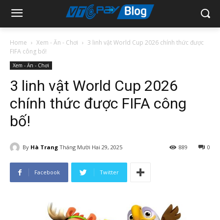
Home
Xem - Ăn - Chơi
3 linh vật World Cup 2026 chính thức được
FIFA công bố!
Xem - Ăn - Chơi
3 linh vật World Cup 2026
chính thức được FIFA công
bố!
By
Hà Trang
Tháng Mười Hai 29, 2025
889
0
Facebook
Twitter