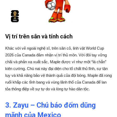
Vị trí trên sân và tính cách
Khác với vẻ ngoài nghệ sĩ, trên sân cỏ, linh vật World Cup
2026 của Canada đảm nhận vị trí thủ môn. Với đôi tay vững
chãi và phản xạ xuất sắc, Maple được ví như một “lá chắn”
kiên cường. Chú nai này đại diện cho tố chất thủ lĩnh, sự tận
tụy và khả năng bảo vệ thành quả của đội bóng. Maple đã rong
ruổi khắp các tỉnh bang và vùng lãnh thổ của Canada để lan
tỏa thông điệp về sự tự do và lòng tự hào dân tộc.
3. Zayu – Chú báo đốm dũng
mãnh của Mexico