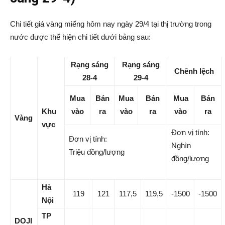
Chi tiết giá vàng miếng hôm nay ngày 29/4 tại thị trường trong
nước được thể hiện chi tiết dưới bảng sau:
Rạng sáng
Rạng sáng
Chênh lệch
28-4
29-4
Mua
Bán
Mua
Bán
Mua
Bán
Khu
vào
ra
vào
ra
vào
ra
Vàng
vực
Đơn vị tính:
Đơn vị tính:
Nghìn
Triệu đồng/lượng
đồng/lượng
Hà
119
121
117,5
119,5
-1500
-1500
Nội
TP
DOJI