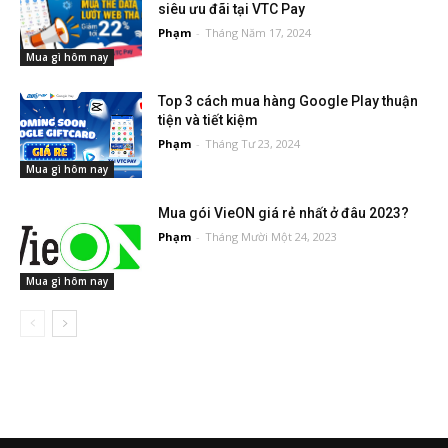
siêu ưu đãi tại VTC Pay
Phạm
-
Tháng Năm 17, 2024
Mua gì hôm nay
Top 3 cách mua hàng Google Play thuận
tiện và tiết kiệm
Phạm
-
Tháng Tư 23, 2024
Mua gì hôm nay
Mua gói VieON giá rẻ nhất ở đâu 2023?
Phạm
-
Tháng Mười Một 24, 2023
Mua gì hôm nay