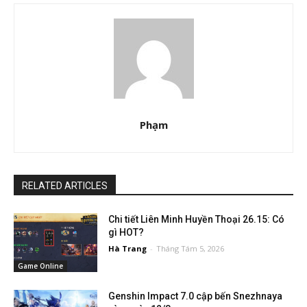
Phạm
RELATED ARTICLES
Chi tiết Liên Minh Huyền Thoại 26.15: Có
gì HOT?
Hà Trang
-
Tháng Tám 5, 2026
Game Online
Genshin Impact 7.0 cập bến Snezhnaya