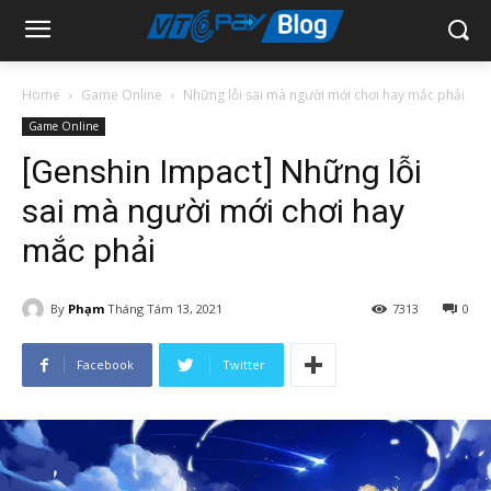
Home
Game Online
Những lỗi sai mà người mới chơi hay mắc phải
Game Online
[Genshin Impact] Những lỗi
sai mà người mới chơi hay
mắc phải
By
Phạm
Tháng Tám 13, 2021
7313
0
Facebook
Twitter