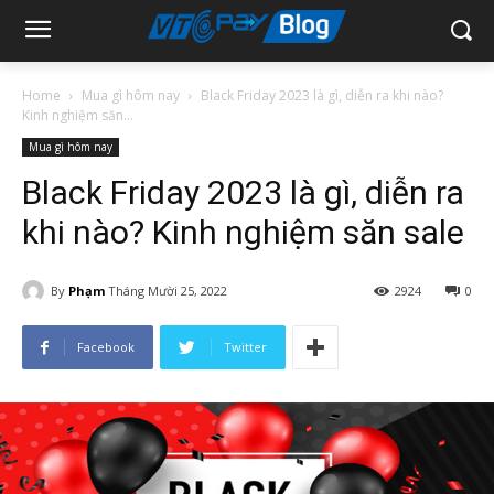
Home
Mua gì hôm nay
Black Friday 2023 là gì, diễn ra khi nào?
Kinh nghiệm săn...
Mua gì hôm nay
Black Friday 2023 là gì, diễn ra
khi nào? Kinh nghiệm săn sale
By
Phạm
Tháng Mười 25, 2022
2924
0
Facebook
Twitter