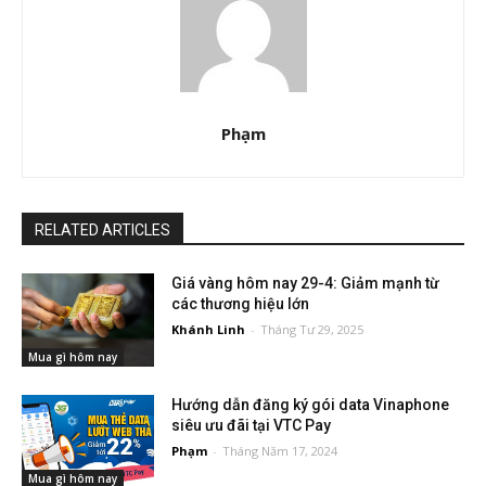
Phạm
RELATED ARTICLES
Giá vàng hôm nay 29-4: Giảm mạnh từ
các thương hiệu lớn
Khánh Linh
-
Tháng Tư 29, 2025
Mua gì hôm nay
Hướng dẫn đăng ký gói data Vinaphone
siêu ưu đãi tại VTC Pay
Phạm
-
Tháng Năm 17, 2024
Mua gì hôm nay