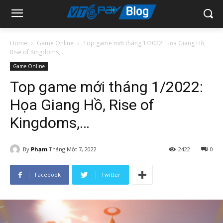
Home
Game Online
Top game mới tháng 1/2022: Họa Giang Hồ,
Rise of Kingdoms,...
Game Online
Top game mới tháng 1/2022:
Họa Giang Hồ, Rise of
Kingdoms,…
By
Phạm
Tháng Một 7, 2022
2422
0
Facebook
Twitter