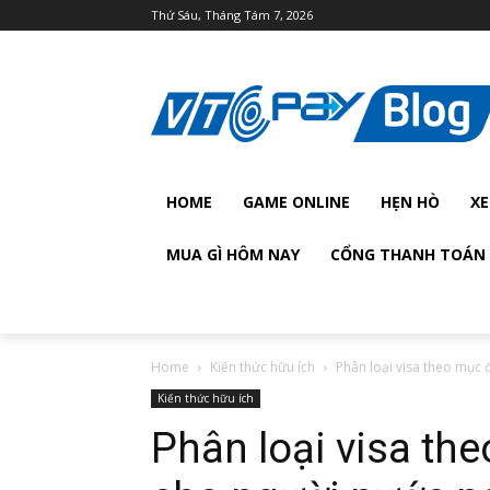
Thứ Sáu, Tháng Tám 7, 2026
HOME
GAME ONLINE
HẸN HÒ
XE
MUA GÌ HÔM NAY
CỔNG THANH TOÁN 
Home
Kiến thức hữu ích
Phân loại visa theo mục 
Kiến thức hữu ích
Phân loại visa th