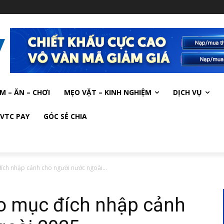
M – ĂN – CHƠI
MẸO VẶT – KINH NGHIỆM
DỊCH VỤ
VTC PAY
GÓC SẺ CHIA
đích nhập cảnh cho người nước ngoài...
eo mục đích nhập cảnh