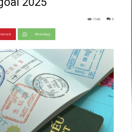
goài 2025
1146
0
nterest
WhatsApp