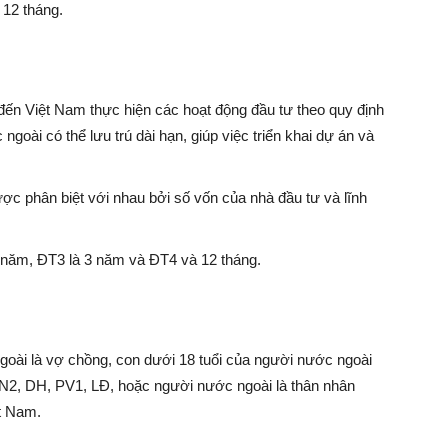
à 12 tháng.
đến Việt Nam thực hiện các hoạt động đầu tư theo quy định
 ngoài có thể lưu trú dài hạn, giúp việc triển khai dự án và
ợc phân biệt với nhau bởi số vốn của nhà đầu tư và lĩnh
5 năm, ĐT3 là 3 năm và ĐT4 và 12 tháng.
oài là vợ chồng, con dưới 18 tuổi của người nước ngoài
NN2, DH, PV1, LĐ, hoặc người nước ngoài là thân nhân
t Nam.