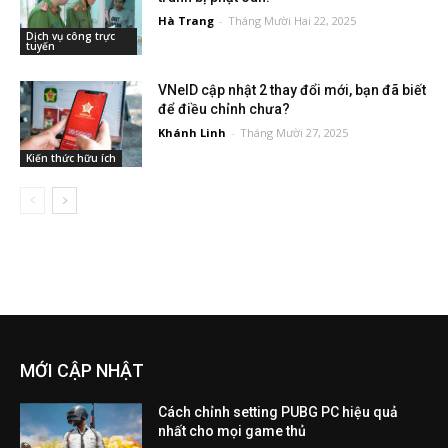
Hà Trang
-
Tháng Mười Hai 22, 2025
Dịch vụ công trực
tuyến
VNeID cập nhật 2 thay đổi mới, bạn đã biết
để điều chỉnh chưa?
Khánh Linh
-
Tháng Mười 27, 2025
Kiến thức hữu ích
MỚI CẬP NHẬT
Cách chỉnh setting PUBG PC hiệu quả
nhất cho mọi game thủ