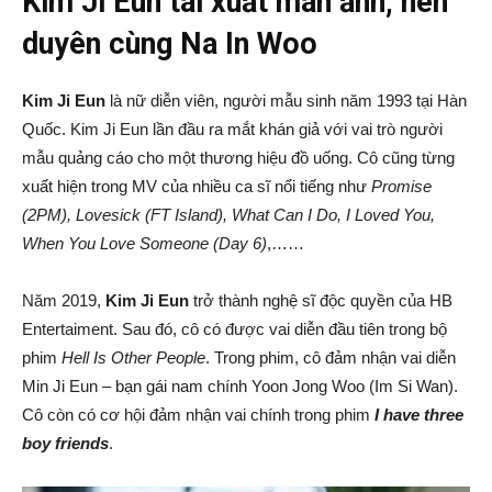
Kim Ji Eun tái xuất màn ảnh, nên
duyên cùng Na In Woo
Kim Ji Eun
là nữ diễn viên, người mẫu sinh năm 1993 tại Hàn
Quốc. Kim Ji Eun lần đầu ra mắt khán giả với vai trò người
mẫu quảng cáo cho một thương hiệu đồ uống. Cô cũng từng
xuất hiện trong MV của nhiều ca sĩ nổi tiếng như
Promise
(2PM), Lovesick (FT Island), What Can I Do, I Loved You,
When You Love Someone (Day 6)
,……
Năm 2019,
Kim Ji Eun
trở thành nghệ sĩ độc quyền của HB
Entertaiment. Sau đó, cô có được vai diễn đầu tiên trong bộ
phim
Hell Is Other People
. Trong phim, cô đảm nhận vai diễn
Min Ji Eun – bạn gái nam chính Yoon Jong Woo (Im Si Wan).
Cô còn có cơ hội đảm nhận vai chính trong phim
I have three
boy friends
.