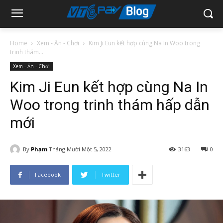
Home
Xem - Ăn - Chơi
Kim Ji Eun kết hợp cùng Na In Woo trong
trinh thám...
Xem - Ăn - Chơi
Kim Ji Eun kết hợp cùng Na In
Woo trong trinh thám hấp dẫn
mới
By
Phạm
Tháng Mười Một 5, 2022
3163
0
Facebook
Twitter