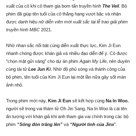
xuất của cô khi cô tham gia bom tấn truyền hình
The Veil
. Bộ
phim đã giúp tên tuổi của cô thăng hạng vượt bậc và nhận
được danh hiệu
nữ diễn viên mới xuất sắc tại lễ trao giải phim
truyền hình MBC
2021.
Nhờ nhan sắc nổi bật cùng diễn xuất thực lực, Kim Ji Eun
nhanh chóng được khán giả và nhiều đạo diễn để ý. Cô được
“chọn mặt gửi vàng” cho dự án phim
Again My Life
, nên duyên
cùng tài tử
Lee Jun Ki
. Nhờ độ phủ sóng và thành công của
bộ phim, tên tuổi của Kim Ji Eun lại một lần nữa gây sốt màn
ảnh nhỏ.
Trong phim mới này,
Kim Ji Eun
sẽ kết hợp cùng
Na In Woo
,
người sẽ trong vai thám tử Oh Jin Sang. Na In Woo là cái tên
ấn tượng với khán giả khi anh tham gia vai chính trong các bộ
phim
“Sông đón trăng lên”
và
“Người tình của Jinx
”.