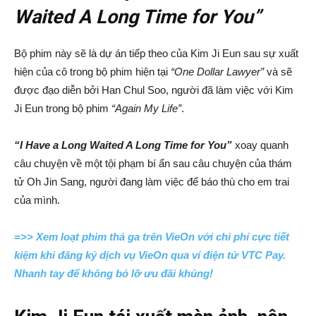
Waited A Long Time for You”
Bộ phim này sẽ là dự án tiếp theo của Kim Ji Eun sau sự xuất
hiện của cô trong bộ phim hiện tại
“One Dollar Lawyer”
và sẽ
được đạo diễn bởi Han Chul Soo, người đã làm việc với Kim
Ji Eun trong bộ phim
“Again My Life”
.
“I Have a Long Waited A Long Time for You”
xoay quanh
câu chuyện về một tội phạm bí ẩn sau câu chuyện của thám
tử Oh Jin Sang, người đang làm việc để báo thù cho em trai
của mình.
=>> Xem loạt phim thả ga trên VieOn với chi phí cực tiết
kiệm khi đăng ký dịch vụ VieOn qua ví điện tử VTC Pay.
Nhanh tay để không bỏ lỡ ưu đãi khủng!