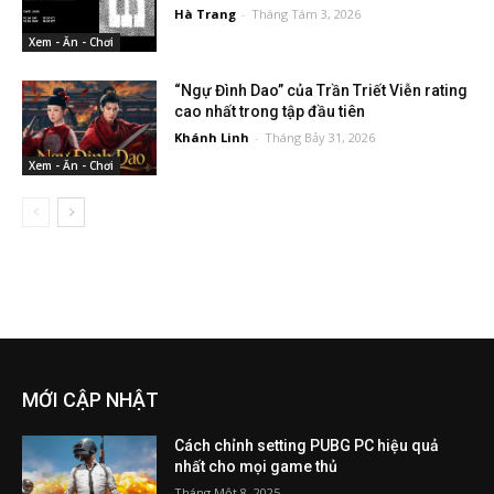
Hà Trang
-
Tháng Tám 3, 2026
Xem - Ăn - Chơi
“Ngự Đình Dao” của Trần Triết Viễn rating
cao nhất trong tập đầu tiên
Khánh Linh
-
Tháng Bảy 31, 2026
Xem - Ăn - Chơi
MỚI CẬP NHẬT
Cách chỉnh setting PUBG PC hiệu quả
nhất cho mọi game thủ
Tháng Một 8, 2025