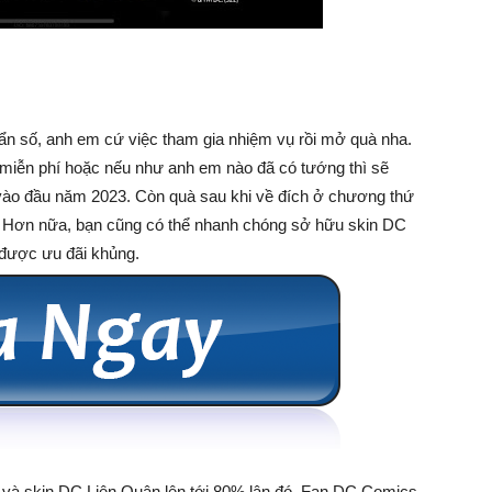
ẩn số, anh em cứ việc tham gia nhiệm vụ rồi mở quà nha.
iễn phí hoặc nếu như anh em nào đã có tướng thì sẽ
 vào đầu năm 2023. Còn quà sau khi về đích ở chương thứ
i. Hơn nữa, bạn cũng có thể nhanh chóng sở hữu skin DC
được ưu đãi khủng.
và skin DC Liên Quân lên tới 80% lận đó. Fan DC Comics