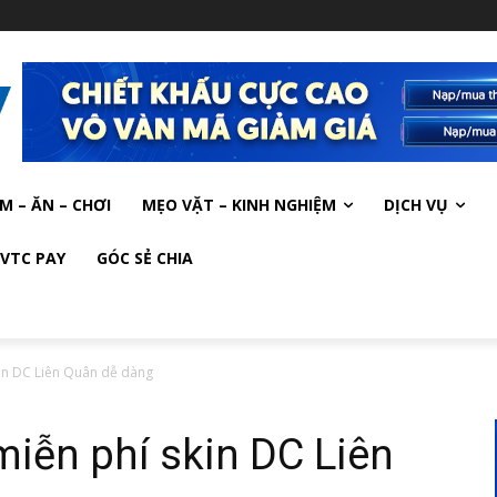
M – ĂN – CHƠI
MẸO VẶT – KINH NGHIỆM
DỊCH VỤ
VTC PAY
GÓC SẺ CHIA
in DC Liên Quân dễ dàng
iễn phí skin DC Liên