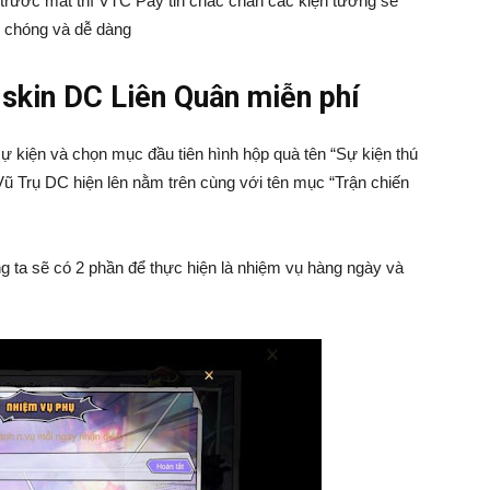
trước mắt thì VTC Pay tin chắc chắn các kiện tướng sẽ
 chóng và dễ dàng
skin DC Liên Quân miễn phí
ự kiện và chọn mục đầu tiên hình hộp quà tên “Sự kiện thú
 Vũ Trụ DC hiện lên nằm trên cùng với tên mục “Trận chiến
ta sẽ có 2 phần để thực hiện là nhiệm vụ hàng ngày và