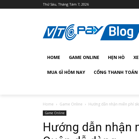
Thứ Sáu, Tháng Tám 7, 2026
HOME
GAME ONLINE
HẸN HÒ
XE
MUA GÌ HÔM NAY
CỔNG THANH TOÁN 
Home
Game Online
Hướng dẫn nhận miễn phí sk
Game Online
Hướng dẫn nhận m