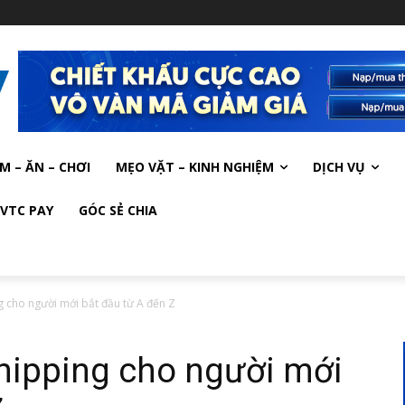
M – ĂN – CHƠI
MẸO VẶT – KINH NGHIỆM
DỊCH VỤ
VTC PAY
GÓC SẺ CHIA
cho người mới bắt đầu từ A đến Z
ipping cho người mới