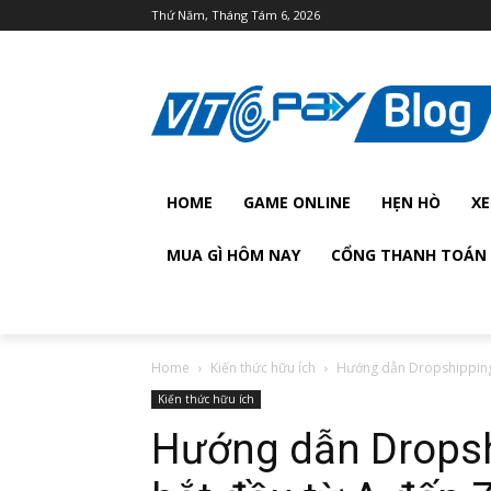
Thứ Năm, Tháng Tám 6, 2026
HOME
GAME ONLINE
HẸN HÒ
XE
MUA GÌ HÔM NAY
CỔNG THANH TOÁN 
Home
Kiến thức hữu ích
Hướng dẫn Dropshipping 
Kiến thức hữu ích
Hướng dẫn Dropsh