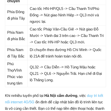
chuyển
Cao tốc HN-HP/QL5 -> Cầu Thanh Trì/Phù
Phía Đông
Đổng -> Nút giao Ninh Hiệp -> QL3 mới và
đi phía Tây
ngược lại.
Cao tốc Pháp Vân-Cầu Giẽ -> Nút giao Đỗ
Phía Nam
Mười -> Vành đai 3 trên cao -> Cầu Thanh Trì
đi phía Bắc
-> Cao tốc HN-HP hoặc QL3 mới.
Phía Nam
Di chuyển theo đường Hồ Chí Minh -> Quốc
đi Tây Bắc
lộ 21A để tránh hoàn toàn nội đô.
Phú
QL32 -> Cầu Diễn -> Hồ Tùng Mậu hoặc
Thọ/Vĩnh
QL21 -> QL6 -> Nguyễn Trãi. Hạn chế đi Đại
Phúc vào
lộ Thăng Long.
trung tâm
Khi nnhiều tuyến phố tại
Hà Nội cấm đường
, việc
duy trì kết
nối internet 4G/5G
ổn định để cập nhật bản đồ lộ trình liên tục
là vô cùng cần thiết. Bạn có thể nạp tiền điện thoại hoặc thanh