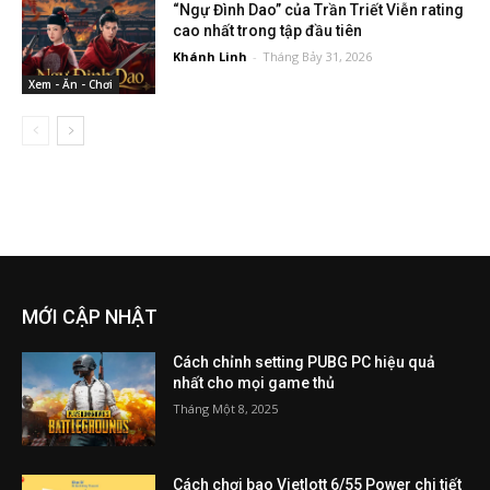
“Ngự Đình Dao” của Trần Triết Viễn rating
cao nhất trong tập đầu tiên
Khánh Linh
-
Tháng Bảy 31, 2026
Xem - Ăn - Chơi
MỚI CẬP NHẬT
Cách chỉnh setting PUBG PC hiệu quả
nhất cho mọi game thủ
Tháng Một 8, 2025
Cách chơi bao Vietlott 6/55 Power chi tiết