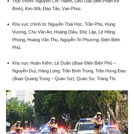
Trục chính: Nguyễn Chí Thanh, Liễu Giai (đến Phan Kế
Bính), Kim Mã, Đào Tấn, Vạn Phúc.
Khu vực chính trị: Nguyễn Thái Học, Trần Phú, Hùng
Vương, Chu Văn An, Hoàng Diệu, Độc Lập, Lê Hồng
Phong, Hoàng Văn Thụ, Nguyễn Tri Phương, Điện Biên
Phủ.
Khu vực Hoàn Kiếm: Lê Duẩn (đoạn Điện Biên Phủ –
Nguyễn Du), Hàng Lọng, Trần Bình Trọng, Trần Hưng Đạo
(đoạn Quang Trung – Quán Sứ), Quán Sứ, Tràng Thi.