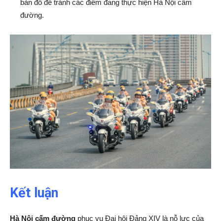
bản đồ để tránh các điểm đang thực hiện Hà Nội cấm
đường.
Kết luận
Hà Nội cấm đường
phục vụ Đại hội Đảng XIV là nỗ lực của