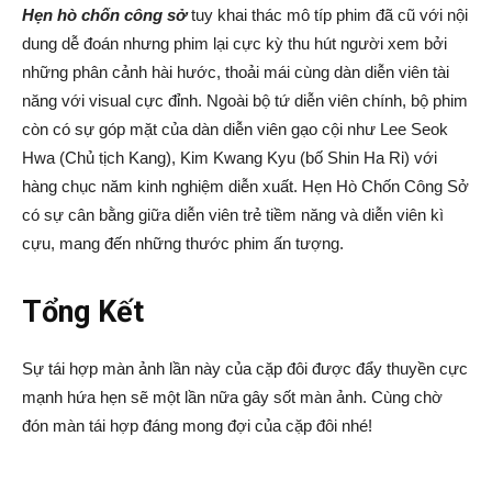
Hẹn hò chốn công sở
tuy khai thác mô típ phim đã cũ với nội
dung dễ đoán nhưng phim lại cực kỳ thu hút người xem bởi
những phân cảnh hài hước, thoải mái cùng dàn diễn viên tài
năng với visual cực đỉnh. Ngoài bộ tứ diễn viên chính, bộ phim
còn có sự góp mặt của dàn diễn viên gạo cội như Lee Seok
Hwa (Chủ tịch Kang), Kim Kwang Kyu (bố Shin Ha Ri) với
hàng chục năm kinh nghiệm diễn xuất. Hẹn Hò Chốn Công Sở
có sự cân bằng giữa diễn viên trẻ tiềm năng và diễn viên kì
cựu, mang đến những thước phim ấn tượng.
Tổng Kết
Sự tái hợp màn ảnh lần này của cặp đôi được đẩy thuyền cực
mạnh hứa hẹn sẽ một lần nữa gây sốt màn ảnh. Cùng chờ
đón màn tái hợp đáng mong đợi của cặp đôi nhé!