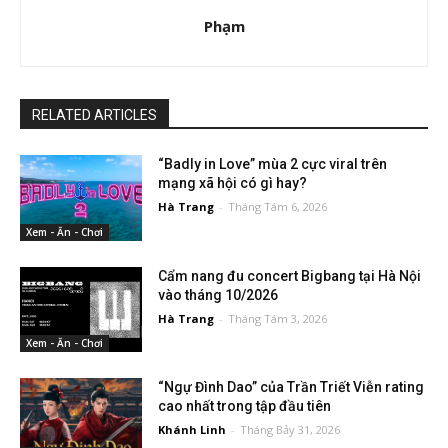
Phạm
RELATED ARTICLES
“Badly in Love” mùa 2 cực viral trên
mạng xã hội có gì hay?
Hà Trang
-
Tháng Tám 6, 2026
Xem - Ăn - Chơi
Cẩm nang đu concert Bigbang tại Hà Nội
vào tháng 10/2026
Hà Trang
-
Tháng Tám 3, 2026
Xem - Ăn - Chơi
“Ngự Đình Dao” của Trần Triết Viễn rating
cao nhất trong tập đầu tiên
Khánh Linh
-
Tháng Bảy 31, 2026