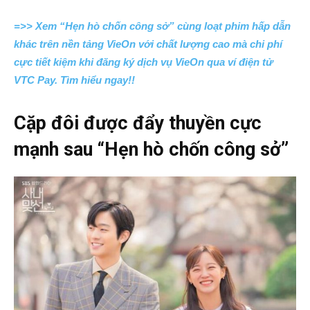
=>> Xem “Hẹn hò chốn công sở” cùng loạt phim hấp dẫn
khác trên nền tảng VieOn với chất lượng cao mà chi phí
cực tiết kiệm khi đăng ký dịch vụ VieOn qua ví điện tử
VTC Pay. Tìm hiểu ngay!!
Cặp đôi được đẩy thuyền cực
mạnh sau “Hẹn hò chốn công sở”