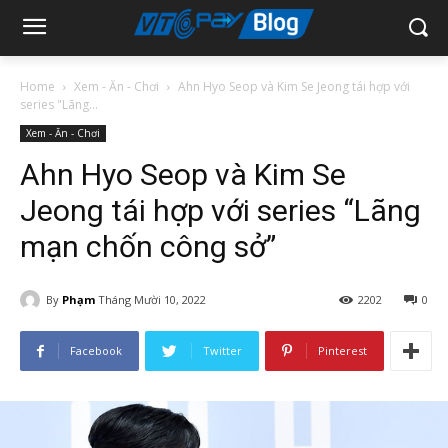
Home
Xem - Ăn - Chơi
Ahn Hyo Seop và Kim Se Jeong tái hợp với
series "Lãng...
Xem - Ăn - Chơi
Ahn Hyo Seop và Kim Se
Jeong tái hợp với series “Lãng
mạn chốn công sở”
By
Phạm
Tháng Mười 10, 2022
2202
0
Facebook
Twitter
Pinterest