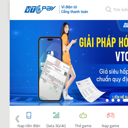
Nạp tiền điện
Data 3G/4G
Thẻ game
Nạp game