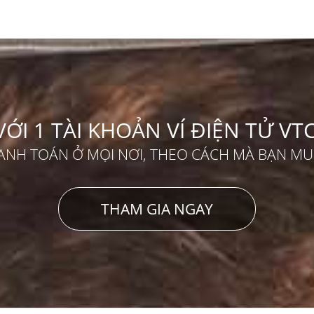
VỚI 1 TÀI KHOẢN VÍ ĐIỆN TỬ VT
ANH TOÁN Ở MỌI NƠI, THEO CÁCH MÀ BẠN M
THAM GIA NGAY