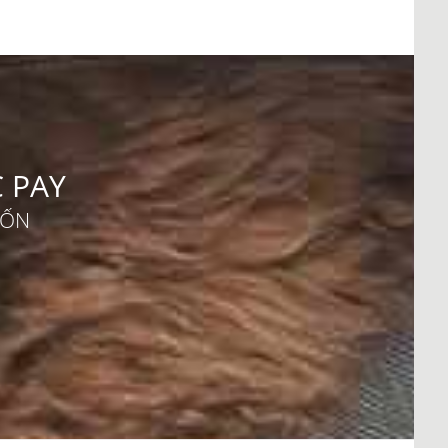
C PAY
UỐN