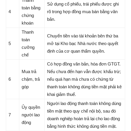
Thanh
Sử dụng cổ phiếu, trái phiếu được ghi
toán bằng
4
rõ trong hợp đồng mua bán bằng văn
chứng
bản.
khoán
Thanh
Chuyển tiền vào tài khoản bên thứ ba
toán
5
mở tại Kho bạc Nhà nước theo quyết
cưỡng
định của cơ quan thẩm quyền.
chế
Có hợp đồng văn bản, hóa đơn GTGT.
Mua trả
Nếu chưa đến hạn vẫn được khấu trừ;
6
chậm, trả
nếu quá hạn mà chưa có chứng từ
góp
thanh toán không dùng tiền mặt phải kê
khai giảm thuế.
Người lao động thanh toán không dùng
Ủy quyền
tiền mặt theo quy chế nội bộ, sau đó
7
người lao
doanh nghiệp hoàn trả lại cho lao động
động
bằng hình thức không dùng tiền mặt.