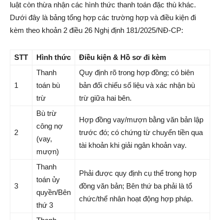
luật còn thừa nhận các hình thức thanh toán đặc thù khác.
Dưới đây là bảng tổng hợp các trường hợp và điều kiện đi
kèm theo khoản 2 điều 26 Nghị định 181/2025/NĐ-CP:
STT
Hình thức
Điều kiện & Hồ sơ đi kèm
Thanh
Quy định rõ trong hợp đồng; có biên
1
toán bù
bản đối chiếu số liệu và xác nhận bù
trừ
trừ giữa hai bên.
Bù trừ
Hợp đồng vay/mượn bằng văn bản lập
công nợ
2
trước đó; có chứng từ chuyển tiền qua
(vay,
tài khoản khi giải ngân khoản vay.
mượn)
Thanh
Phải được quy định cụ thể trong hợp
toán ủy
3
đồng văn bản; Bên thứ ba phải là tổ
quyền/Bên
chức/thể nhân hoạt động hợp pháp.
thứ 3