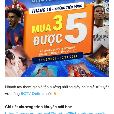
Nhanh tay tham gia và tận hưởng những giây phút giải trí tuyệt
vời cùng
SCTV Online
nhé!
Chi tiết chương trình khuyến mãi hot:
https://vtcpay.vn/tin-tuc-473/tin-tuc-28/chan-dong-mua-3-