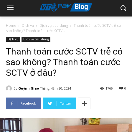
Home
Dịch vụ
Dịch vụ tiêu dùng
Thanh toán cước SCTV trễ có
sao không? Thanh toán cước SCTV...
Dịch vụ
Dịch vụ tiêu dùng
Thanh toán cước SCTV trễ có
sao không? Thanh toán cước
SCTV ở đâu?
By
Quỳnh Giao
Tháng Năm 20, 2024
1766
0
Facebook
Twitter