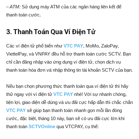
– ATM:
Sử dụng máy ATM của các ngân hàng liên kết để
thanh toán cước.
3. Thanh Toán Qua Ví Điện Tử
Các ví điện tử phổ biến như
VTC PAY
, MoMo, ZaloPay,
ViettelPay, và VNPAY đều hỗ trợ thanh toán cước SCTV. Bạn
chỉ cần đăng nhập vào ứng dụng ví điện tử, chọn dịch vụ
thanh toán hóa đơn và nhập thông tin tài khoản SCTV của bạn.
Nếu bạn chọn phương thức thanh toán qua ví điện tử thì hãy
thử ngay với ví điện tử
VTC PAY
nhé! Với sự nhanh chóng,
tiện lợi, giao diện dễ dùng và ưu đãi cực hấp dẫn thì chắc chắn
VTC PAY
sẽ giúp bạn thanh toán nhanh gọn mỗi lần đóng
cước, đặc biệt, tháng 10 này, bạn sẽ có ưu đãi cực lớn khi
thanh toán
SCTVOnline
qua VTCPAY, cụ thể: