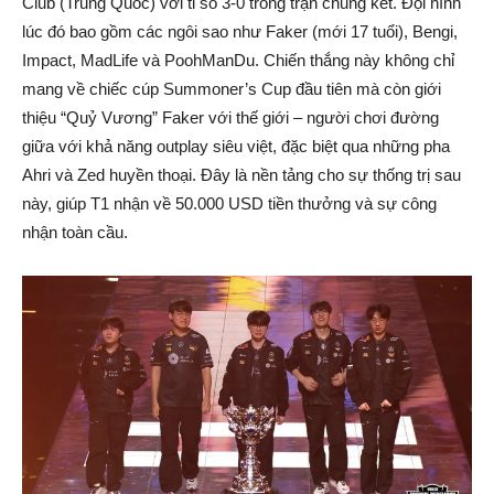
Club (Trung Quốc) với tỉ số 3-0 trong trận chung kết. Đội hình
lúc đó bao gồm các ngôi sao như Faker (mới 17 tuổi), Bengi,
Impact, MadLife và PoohManDu. Chiến thắng này không chỉ
mang về chiếc cúp Summoner’s Cup đầu tiên mà còn giới
thiệu “Quỷ Vương” Faker với thế giới – người chơi đường
giữa với khả năng outplay siêu việt, đặc biệt qua những pha
Ahri và Zed huyền thoại. Đây là nền tảng cho sự thống trị sau
này, giúp T1 nhận về 50.000 USD tiền thưởng và sự công
nhận toàn cầu.