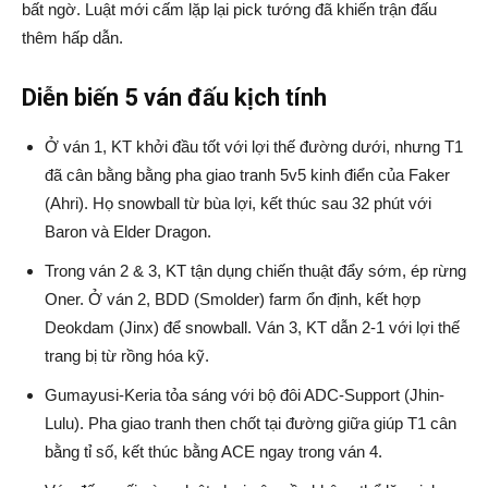
bất ngờ. Luật mới cấm lặp lại pick tướng đã khiến trận đấu
thêm hấp dẫn.
Diễn biến 5 ván đấu kịch tính
Ở ván 1, KT khởi đầu tốt với lợi thế đường dưới, nhưng T1
đã cân bằng bằng pha giao tranh 5v5 kinh điển của Faker
(Ahri). Họ snowball từ bùa lợi, kết thúc sau 32 phút với
Baron và Elder Dragon.
Trong ván 2 & 3, KT tận dụng chiến thuật đẩy sớm, ép rừng
Oner. Ở ván 2, BDD (Smolder) farm ổn định, kết hợp
Deokdam (Jinx) để snowball. Ván 3, KT dẫn 2-1 với lợi thế
trang bị từ rồng hóa kỹ.
Gumayusi-Keria tỏa sáng với bộ đôi ADC-Support (Jhin-
Lulu). Pha giao tranh then chốt tại đường giữa giúp T1 cân
bằng tỉ số, kết thúc bằng ACE ngay trong ván 4.