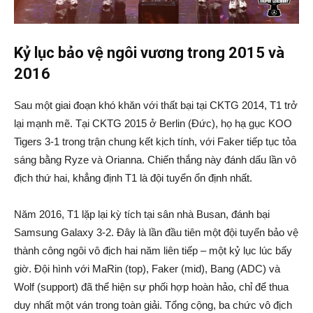
Kỷ lục bảo vệ ngôi vương trong 2015 và
2016
Sau một giai đoạn khó khăn với thất bại tại CKTG 2014, T1 trở
lại mạnh mẽ. Tại CKTG 2015 ở Berlin (Đức), họ hạ gục KOO
Tigers 3-1 trong trận chung kết kịch tính, với Faker tiếp tục tỏa
sáng bằng Ryze và Orianna. Chiến thắng này đánh dấu lần vô
địch thứ hai, khẳng định T1 là đội tuyển ổn định nhất.
Năm 2016, T1 lặp lại kỳ tích tại sân nhà Busan, đánh bại
Samsung Galaxy 3-2. Đây là lần đầu tiên một đội tuyển bảo vệ
thành công ngôi vô địch hai năm liên tiếp – một kỷ lục lúc bấy
giờ. Đội hình với MaRin (top), Faker (mid), Bang (ADC) và
Wolf (support) đã thể hiện sự phối hợp hoàn hảo, chỉ để thua
duy nhất một ván trong toàn giải. Tổng cộng, ba chức vô địch