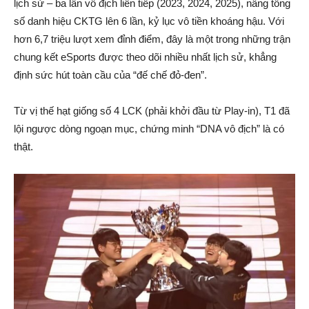
lịch sử – ba lần vô địch liên tiếp (2023, 2024, 2025), nâng tổng
số danh hiệu CKTG lên 6 lần, kỷ lục vô tiền khoáng hậu. Với
hơn 6,7 triệu lượt xem đỉnh điểm, đây là một trong những trận
chung kết eSports được theo dõi nhiều nhất lịch sử, khẳng
định sức hút toàn cầu của “đế chế đỏ-đen”.
Từ vị thế hạt giống số 4 LCK (phải khởi đầu từ Play-in), T1 đã
lội ngược dòng ngoạn mục, chứng minh “DNA vô địch” là có
thật.