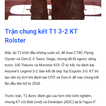
Trận chung kết T1 3-2 KT
Rolster
Mặc dù T1 khởi đầu không suôn sẻ, để thua CTBC Flying
Oyster và Gen.G ở Swiss Stage, nhưng đã lội ngược dòng
trước 100 Thieves và Movistar KOI. Ở tứ kết, họ đánh bại
Anyone’s Legend 3-2; bán kết đè bẹp Top Esports 3-0. KT thì
tạo nên kỳ tích khi đánh bại CFO và Gen.G để vào chung kết
lần đầu tiên kể từ 2018.
Trước trận, T1 được đánh giá cao hơn nhờ kinh nghiệm,
nhưng KT với Bdd (mid) và Deokdam (ADC) lại là “ngựa ô”