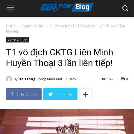
Home
Game Online
T1 vô địch CKTG Liên Minh Huyền Thoại 3 lần
liên tiếp!
Game Online
T1 vô địch CKTG Liên Minh
Huyền Thoại 3 lần liên tiếp!
By
Hà Trang
Tháng Mười Một 10, 2025
1555
0
Facebook
Twitter