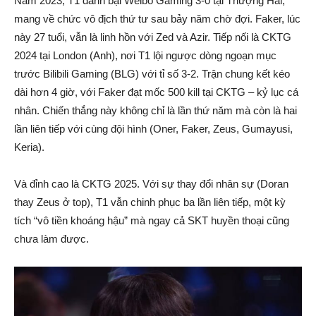
Năm 2023, T1 đánh bại Weibo Gaming 3-0 tại Thượng Hải,
mang về chức vô địch thứ tư sau bảy năm chờ đợi. Faker, lúc
này 27 tuổi, vẫn là linh hồn với Zed và Azir. Tiếp nối là CKTG
2024 tại London (Anh), nơi T1 lội ngược dòng ngoạn mục
trước Bilibili Gaming (BLG) với tỉ số 3-2. Trận chung kết kéo
dài hơn 4 giờ, với Faker đạt mốc 500 kill tại CKTG – kỷ lục cá
nhân. Chiến thắng này không chỉ là lần thứ năm mà còn là hai
lần liên tiếp với cùng đội hình (Oner, Faker, Zeus, Gumayusi,
Keria).
Và đỉnh cao là CKTG 2025. Với sự thay đổi nhân sự (Doran
thay Zeus ở top), T1 vẫn chinh phục ba lần liên tiếp, một kỳ
tích “vô tiền khoáng hậu” mà ngay cả SKT huyền thoại cũng
chưa làm được.