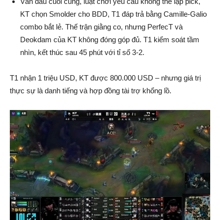
Ván đấu cuối cùng, luật chơi yêu cầu không thể lặp pick,
KT chọn Smolder cho BDD, T1 đáp trả bằng Camille-Galio
combo bắt lẻ. Thế trận giằng co, nhưng PerfecT và
Deokdam của KT không đóng góp đủ. T1 kiểm soát tầm
nhìn, kết thúc sau 45 phút với tỉ số 3-2.
T1 nhận 1 triệu USD, KT được 800.000 USD – nhưng giá trị
thực sự là danh tiếng và hợp đồng tài trợ khổng lồ.