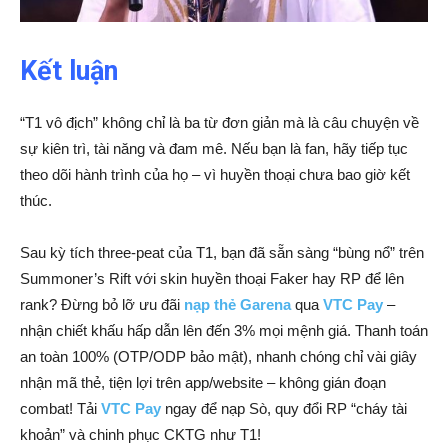
Kết luận
“T1 vô địch” không chỉ là ba từ đơn giản mà là câu chuyện về
sự kiên trì, tài năng và đam mê. Nếu bạn là fan, hãy tiếp tục
theo dõi hành trình của họ – vì huyền thoại chưa bao giờ kết
thúc.
Sau kỳ tích three-peat của T1, bạn đã sẵn sàng “bùng nổ” trên
Summoner’s Rift với skin huyền thoại Faker hay RP để lên
rank? Đừng bỏ lỡ ưu đãi
nạp thẻ Garena
qua
VTC Pay
–
nhận chiết khấu hấp dẫn lên đến 3% mọi mệnh giá. Thanh toán
an toàn 100% (OTP/ODP bảo mật), nhanh chóng chỉ vài giây
nhận mã thẻ, tiện lợi trên app/website – không gián đoạn
combat! Tải
VTC Pay
ngay để nạp Sò, quy đổi RP “cháy tài
khoản” và chinh phục CKTG như T1!