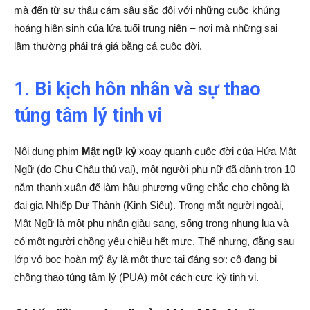
mà đến từ sự thấu cảm sâu sắc đối với những cuộc khủng
hoảng hiện sinh của lứa tuổi trung niên – nơi mà những sai
lầm thường phải trả giá bằng cả cuộc đời.
1. Bi kịch hôn nhân và sự thao
túng tâm lý tinh vi
Nội dung phim
Mật ngữ kỷ
xoay quanh cuộc đời của Hứa Mật
Ngữ (do Chu Châu thủ vai), một người phụ nữ đã dành trọn 10
năm thanh xuân để làm hậu phương vững chắc cho chồng là
đại gia Nhiếp Dư Thành (Kinh Siêu). Trong mắt người ngoài,
Mật Ngữ là một phu nhân giàu sang, sống trong nhung lụa và
có một người chồng yêu chiều hết mực. Thế nhưng, đằng sau
lớp vỏ bọc hoàn mỹ ấy là một thực tại đáng sợ: cô đang bị
chồng thao túng tâm lý (PUA) một cách cực kỳ tinh vi.