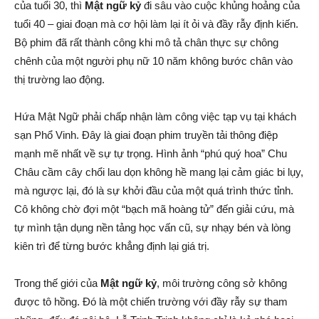
của tuổi 30, thì
Mật ngữ kỷ
đi sâu vào cuộc khủng hoảng của
tuổi 40 – giai đoạn mà cơ hội làm lại ít ỏi và đầy rẫy định kiến.
Bộ phim đã rất thành công khi mô tả chân thực sự chông
chênh của một người phụ nữ 10 năm không bước chân vào
thị trường lao động.
Hứa Mật Ngữ phải chấp nhận làm công việc tạp vụ tại khách
sạn Phổ Vinh. Đây là giai đoạn phim truyền tải thông điệp
mạnh mẽ nhất về sự tự trọng. Hình ảnh “phú quý hoa” Chu
Châu cầm cây chổi lau dọn không hề mang lại cảm giác bi lụy,
mà ngược lại, đó là sự khởi đầu của một quá trình thức tỉnh.
Cô không chờ đợi một “bạch mã hoàng tử” đến giải cứu, mà
tự mình tận dụng nền tảng học vấn cũ, sự nhạy bén và lòng
kiên trì để từng bước khẳng định lại giá trị.
Trong thế giới của
Mật ngữ kỷ
, môi trường công sở không
được tô hồng. Đó là một chiến trường với đầy rẫy sự tham