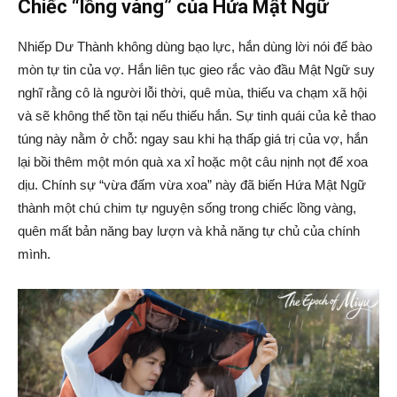
Chiếc “lồng vàng” của Hứa Mật Ngữ
Nhiếp Dư Thành không dùng bạo lực, hắn dùng lời nói để bào
mòn tự tin của vợ. Hắn liên tục gieo rắc vào đầu Mật Ngữ suy
nghĩ rằng cô là người lỗi thời, quê mùa, thiếu va chạm xã hội
và sẽ không thể tồn tại nếu thiếu hắn. Sự tinh quái của kẻ thao
túng này nằm ở chỗ: ngay sau khi hạ thấp giá trị của vợ, hắn
lại bồi thêm một món quà xa xỉ hoặc một câu nịnh nọt để xoa
dịu. Chính sự “vừa đấm vừa xoa” này đã biến Hứa Mật Ngữ
thành một chú chim tự nguyện sống trong chiếc lồng vàng,
quên mất bản năng bay lượn và khả năng tự chủ của chính
mình.