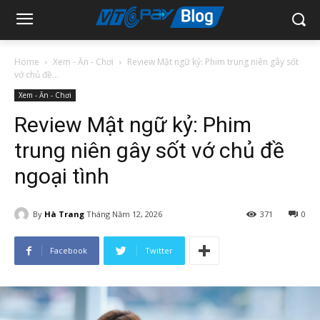
Home
Xem - Ăn - Chơi
Review Mật ngữ kỷ: Phim trung niên gây sốt
vớ chủ đề...
Xem - Ăn - Chơi
Review Mật ngữ kỷ: Phim
trung niên gây sốt vớ chủ đề
ngoại tình
By
Hà Trang
Tháng Năm 12, 2026
371
0
Facebook
Twitter