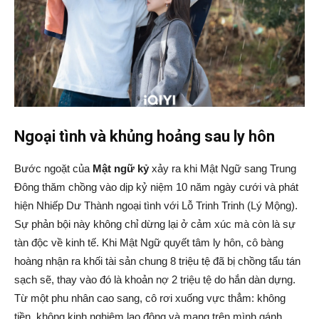
Ngoại tình và khủng hoảng sau ly hôn
Bước ngoặt của
Mật ngữ kỷ
xảy ra khi Mật Ngữ sang Trung
Đông thăm chồng vào dịp kỷ niệm 10 năm ngày cưới và phát
hiện Nhiếp Dư Thành ngoại tình với Lỗ Trinh Trinh (Lý Mộng).
Sự phản bội này không chỉ dừng lại ở cảm xúc mà còn là sự
tàn độc về kinh tế. Khi Mật Ngữ quyết tâm ly hôn, cô bàng
hoàng nhận ra khối tài sản chung 8 triệu tệ đã bị chồng tẩu tán
sạch sẽ, thay vào đó là khoản nợ 2 triệu tệ do hắn dàn dựng.
Từ một phu nhân cao sang, cô rơi xuống vực thẳm: không
tiền, không kinh nghiệm lao động và mang trên mình gánh