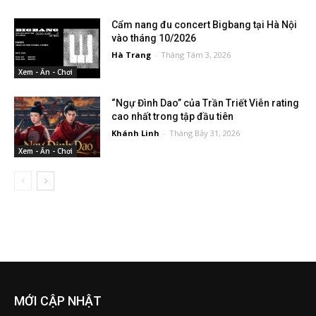
Cẩm nang đu concert Bigbang tại Hà Nội
vào tháng 10/2026
Hà Trang
-
Tháng Tám 3, 2026
Xem - Ăn - Chơi
“Ngự Đình Dao” của Trần Triết Viễn rating
cao nhất trong tập đầu tiên
Khánh Linh
-
Tháng Bảy 31, 2026
Xem - Ăn - Chơi
MỚI CẬP NHẬT