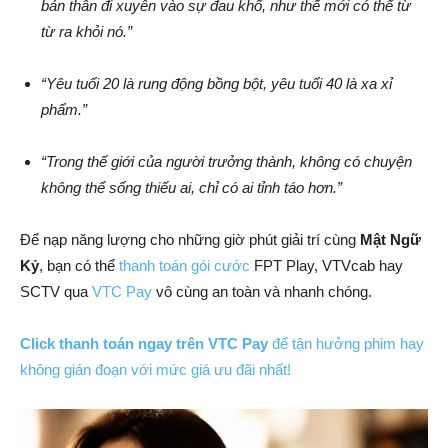
bản thân đi xuyên vào sự đau khổ, như thế mới có thể từ
từ ra khỏi nó.”
“Yêu tuổi 20 là rung động bồng bột, yêu tuổi 40 là xa xỉ
phẩm.”
“Trong thế giới của người trưởng thành, không có chuyện
không thể sống thiếu ai, chỉ có ai tỉnh táo hơn.”
Để nạp năng lượng cho những giờ phút giải trí cùng
Mật Ngữ
Kỷ
, bạn có thể
thanh toán gói cước
FPT Play, VTVcab hay
SCTV qua
VTC Pay
vô cùng an toàn và nhanh chóng.
Click thanh toán ngay trên VTC Pay
để tận hưởng phim hay
không gián đoạn với mức giá ưu đãi nhất!