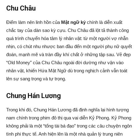
Chu Châu
Điểm làm nên linh hồn của
Mật ngữ kỷ
chính là diễn xuất
chắc tay của dàn sao kỳ cựu. Chu Châu đã lột tả thành công
quá trình chuyển hóa tâm lý nhân vật: từ một người vợ nhẫn
nhịn, có chút nhu nhược ban đầu đến một người phụ nữ quyết
đoán, mạnh mẽ và tràn đầy khí chất ở những tập sau. Vẻ đẹp
“Old Money” của Chu Châu ngoài đời dường như vận vào
nhân vật, khiến Hứa Mật Ngữ dù trong nghịch cảnh vẫn toát
lên sự sang trọng và tự trọng.
Chung Hán Lương
Trong khi đó, Chung Hán Lương đã định nghĩa lại hình tượng
nam chính trong phim đô thị qua vai diễn Kỷ Phong. Kỷ Phong
không phải là một “tổng tài bá đạo” trong các câu chuyện ngôn
tình phi thực tế. Anh hiện lên là một nhà quản lý trung niên