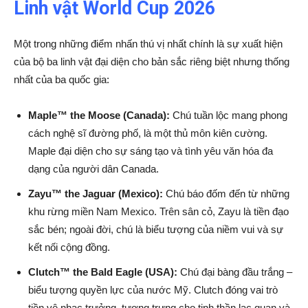
Linh vật World Cup 2026
Một trong những điểm nhấn thú vị nhất chính là sự xuất hiện
của bộ ba linh vật đại diện cho bản sắc riêng biệt nhưng thống
nhất của ba quốc gia:
Maple™ the Moose (Canada):
Chú tuần lộc mang phong
cách nghệ sĩ đường phố, là một thủ môn kiên cường.
Maple đại diện cho sự sáng tạo và tình yêu văn hóa đa
dạng của người dân Canada.
Zayu™ the Jaguar (Mexico):
Chú báo đốm đến từ những
khu rừng miền Nam Mexico. Trên sân cỏ, Zayu là tiền đạo
sắc bén; ngoài đời, chú là biểu tượng của niềm vui và sự
kết nối cộng đồng.
Clutch™ the Bald Eagle (USA):
Chú đại bàng đầu trắng –
biểu tượng quyền lực của nước Mỹ. Clutch đóng vai trò
tiền vệ nhạc trưởng, tượng trưng cho tinh thần lạc quan và