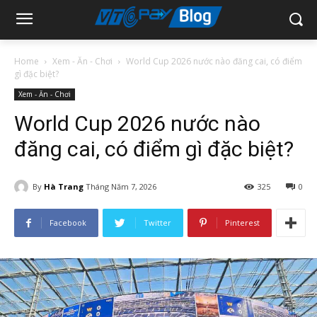
Home
Xem - Ăn - Chơi
World Cup 2026 nước nào đăng cai, có điểm
gì đặc biệt?
Xem - Ăn - Chơi
World Cup 2026 nước nào
đăng cai, có điểm gì đặc biệt?
By
Hà Trang
Tháng Năm 7, 2026
325
0
Facebook
Twitter
Pinterest