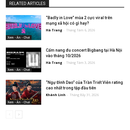
RELATED ARTICLES
“Badly in Love” mùa 2 cực viral trên
mạng xã hội có gì hay?
Hà Trang
-
Tháng Tám 6, 2026
Xem - Ăn - Chơi
Cẩm nang đu concert Bigbang tại Hà Nội
vào tháng 10/2026
Hà Trang
-
Tháng Tám 3, 2026
Xem - Ăn - Chơi
“Ngự Đình Dao” của Trần Triết Viễn rating
cao nhất trong tập đầu tiên
Khánh Linh
-
Tháng Bảy 31, 2026
Xem - Ăn - Chơi