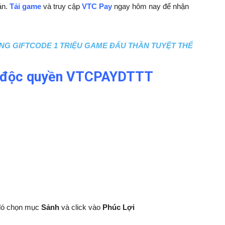
ản.
Tải game
và truy cập
VTC Pay
ngay hôm nay để nhận
ẶNG GIFTCODE 1 TRIỆU GAME ĐẤU THẦN TUYỆT THẾ
 độc quyền
VTCPAYDTTT
đó chọn mục
Sảnh
và click vào
Phúc Lợi