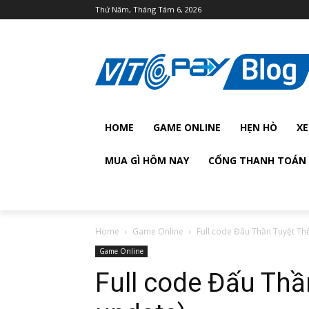
Thứ Năm, Tháng Tám 6, 2026
HOME
GAME ONLINE
HẸN HÒ
XE
MUA GÌ HÔM NAY
CỔNG THANH TOÁN 
Home
Game Online
Full code Đấu Thần Tuyệt Th
Game Online
Full code Đấu Thầ