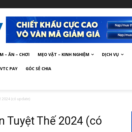
M – ĂN – CHƠI
MẸO VẶT – KINH NGHIỆM
DỊCH VỤ
VTC PAY
GÓC SẺ CHIA
ế 2024 (có update)
n Tuyệt Thế 2024 (có