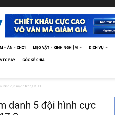
M – ĂN – CHƠI
MẸO VẶT – KINH NGHIỆM
DỊCH VỤ
VTC PAY
GÓC SẺ CHIA
i hình cực mạnh trong ĐTCL...
m danh 5 đội hình cực