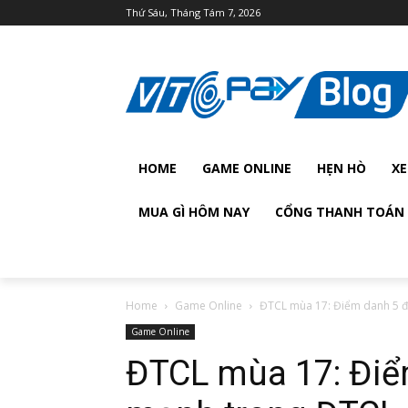
Thứ Sáu, Tháng Tám 7, 2026
HOME
GAME ONLINE
HẸN HÒ
XE
MUA GÌ HÔM NAY
CỔNG THANH TOÁN 
Home
Game Online
ĐTCL mùa 17: Điểm danh 5 độ
Game Online
ĐTCL mùa 17: Điể