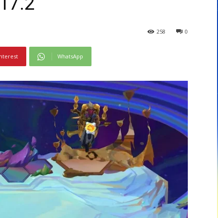
17.2
258
0
nterest
WhatsApp