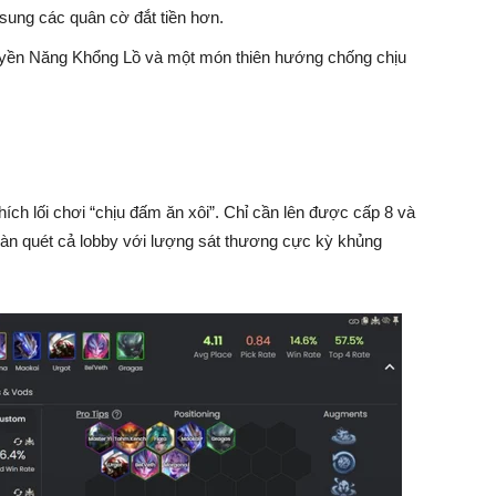
sung các quân cờ đắt tiền hơn.
yền Năng Khổng Lồ và một món thiên hướng chống chịu
ích lối chơi “chịu đấm ăn xôi”. Chỉ cần lên được cấp 8 và
càn quét cả lobby với lượng sát thương cực kỳ khủng