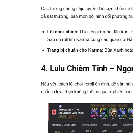
Các tướng chống chịu tuyến đầu cực khỏe sẽ tạ
xả sát thương, bào mòn đội hình đối phương tr
Lối chơi chính:
Ưu tiên giữ máu đầu trận, 
Sau đó roll tìm Karma cùng các quân cờ Hắc
Trang bị chuẩn cho Karma:
Bùa Xanh hoặc
4. Lulu Chiêm Tinh – Ngọ
Nếu yêu thích lối chơi reroll ổn định, dễ vận hà
chắn là lựa chọn không thể bỏ qua ở phiên bản 