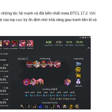
ng những tộc hệ mạnh và đột biến nhất meta ĐTCL 17.2. Với
 lệ vào top cực kỳ ổn định nhờ khả năng giao tranh bền bỉ và