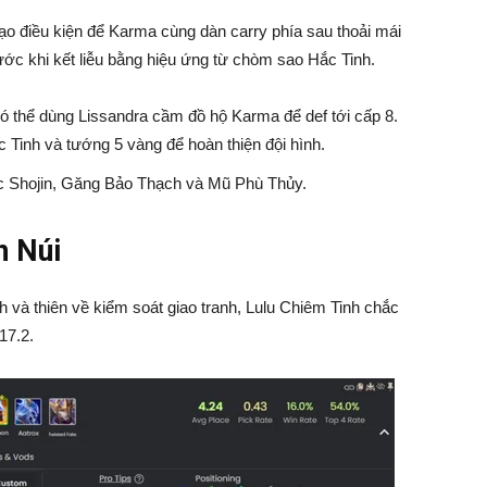
o điều kiện để Karma cùng dàn carry phía sau thoải mái
ước khi kết liễu bằng hiệu ứng từ chòm sao Hắc Tinh.
có thể dùng Lissandra cầm đồ hộ Karma để def tới cấp 8.
 Tinh và tướng 5 vàng để hoàn thiện đội hình.
 Shojin, Găng Bảo Thạch và Mũ Phù Thủy.
n Núi
nh và thiên về kiểm soát giao tranh, Lulu Chiêm Tinh chắc
17.2.