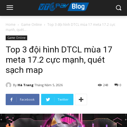
Home
Game Online
Top 3 đội hình DTCL mùa 17 meta 17.2 cực
mạnh, quét...
Game Online
Top 3 đội hình DTCL mùa 17
meta 17.2 cực mạnh, quét
sạch map
By
Hà Trang
Tháng Năm 5, 2026
248
0
Facebook
Twitter