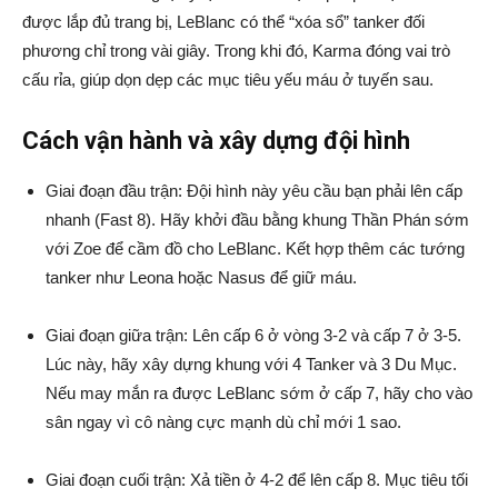
được lắp đủ trang bị, LeBlanc có thể “xóa sổ” tanker đối
phương chỉ trong vài giây. Trong khi đó, Karma đóng vai trò
cấu rỉa, giúp dọn dẹp các mục tiêu yếu máu ở tuyến sau.
Cách vận hành và xây dựng đội hình
Giai đoạn đầu trận: Đội hình này yêu cầu bạn phải lên cấp
nhanh (Fast 8). Hãy khởi đầu bằng khung Thần Phán sớm
với Zoe để cầm đồ cho LeBlanc. Kết hợp thêm các tướng
tanker như Leona hoặc Nasus để giữ máu.
Giai đoạn giữa trận: Lên cấp 6 ở vòng 3-2 và cấp 7 ở 3-5.
Lúc này, hãy xây dựng khung với 4 Tanker và 3 Du Mục.
Nếu may mắn ra được LeBlanc sớm ở cấp 7, hãy cho vào
sân ngay vì cô nàng cực mạnh dù chỉ mới 1 sao.
Giai đoạn cuối trận: Xả tiền ở 4-2 để lên cấp 8. Mục tiêu tối