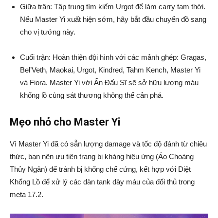
Giữa trận: Tập trung tìm kiếm Urgot để làm carry tạm thời.
Nếu Master Yi xuất hiện sớm, hãy bắt đầu chuyển đồ sang
cho vị tướng này.
Cuối trận: Hoàn thiện đội hình với các mảnh ghép: Gragas,
Bel’Veth, Maokai, Urgot, Kindred, Tahm Kench, Master Yi
và Fiora. Master Yi với Ấn Đấu Sĩ sẽ sở hữu lượng máu
khổng lồ cùng sát thương không thể cản phá.
Mẹo nhỏ cho Master Yi
Vì Master Yi đã có sẵn lượng damage và tốc độ đánh từ chiêu
thức, bạn nên ưu tiên trang bị kháng hiệu ứng (Áo Choàng
Thủy Ngân) để tránh bị khống chế cứng, kết hợp với Diệt
Khổng Lồ để xử lý các dàn tank dày máu của đối thủ trong
meta 17.2.