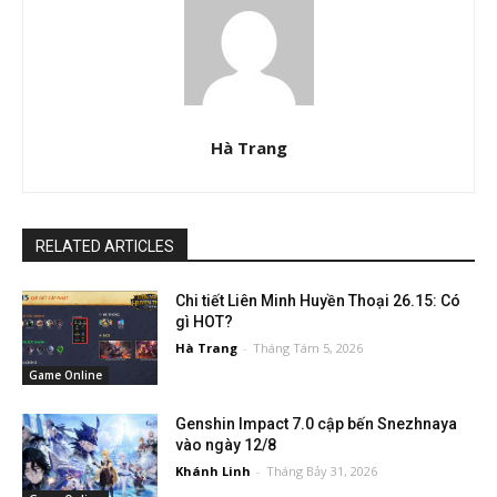
Hà Trang
RELATED ARTICLES
Chi tiết Liên Minh Huyền Thoại 26.15: Có
gì HOT?
Hà Trang
-
Tháng Tám 5, 2026
Game Online
Genshin Impact 7.0 cập bến Snezhnaya
vào ngày 12/8
Khánh Linh
-
Tháng Bảy 31, 2026