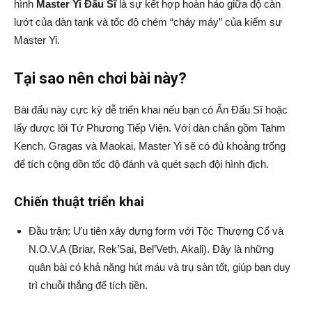
hình
Master Yi Đấu Sĩ
là sự kết hợp hoàn hảo giữa độ càn
lướt của dàn tank và tốc độ chém “cháy máy” của kiếm sư
Master Yi.
Tại sao nên chơi bài này?
Bài đấu này cực kỳ dễ triển khai nếu bạn có Ấn Đấu Sĩ hoặc
lấy được lõi Tứ Phương Tiếp Viện. Với dàn chắn gồm Tahm
Kench, Gragas và Maokai, Master Yi sẽ có đủ khoảng trống
để tích cộng dồn tốc độ đánh và quét sạch đội hình địch.
Chiến thuật triển khai
Đầu trận: Ưu tiên xây dựng form với Tộc Thượng Cổ và
N.O.V.A (Briar, Rek’Sai, Bel’Veth, Akali). Đây là những
quân bài có khả năng hút máu và trụ sàn tốt, giúp bạn duy
trì chuỗi thắng để tích tiền.