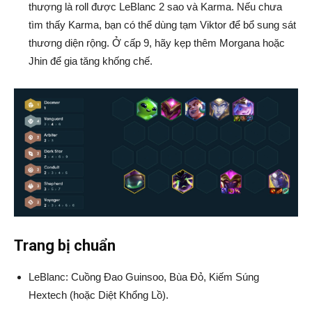
thượng là roll được LeBlanc 2 sao và Karma. Nếu chưa
tìm thấy Karma, bạn có thể dùng tạm Viktor để bổ sung sát
thương diện rộng. Ở cấp 9, hãy kẹp thêm Morgana hoặc
Jhin để gia tăng khống chế.
Trang bị chuẩn
LeBlanc: Cuồng Đao Guinsoo, Bùa Đỏ, Kiếm Súng
Hextech (hoặc Diệt Khổng Lồ).