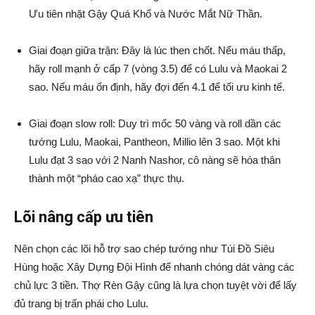
Ưu tiên nhặt Gậy Quá Khổ và Nước Mắt Nữ Thần.
Giai đoạn giữa trận: Đây là lúc then chốt. Nếu máu thấp,
hãy roll mạnh ở cấp 7 (vòng 3.5) để có Lulu và Maokai 2
sao. Nếu máu ổn định, hãy đợi đến 4.1 để tối ưu kinh tế.
Giai đoạn slow roll: Duy trì mốc 50 vàng và roll dần các
tướng Lulu, Maokai, Pantheon, Millio lên 3 sao. Một khi
Lulu đạt 3 sao với 2 Nanh Nashor, cô nàng sẽ hóa thân
thành một “pháo cao xạ” thực thụ.
Lõi nâng cấp ưu tiên
Nên chọn các lõi hỗ trợ sao chép tướng như Túi Đồ Siêu
Hùng hoặc Xây Dựng Đội Hình để nhanh chóng dát vàng các
chủ lực 3 tiền. Thợ Rèn Gậy cũng là lựa chọn tuyệt vời để lấy
đủ trang bị trấn phái cho Lulu.