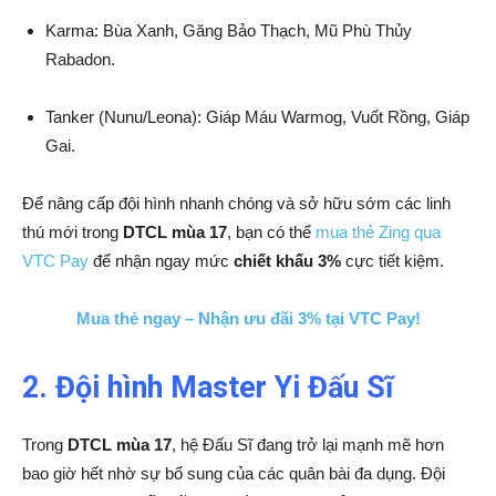
Karma: Bùa Xanh, Găng Bảo Thạch, Mũ Phù Thủy
Rabadon.
Tanker (Nunu/Leona): Giáp Máu Warmog, Vuốt Rồng, Giáp
Gai.
Để nâng cấp đội hình nhanh chóng và sở hữu sớm các linh
thú mới trong
DTCL mùa 17
, bạn có thể
mua thẻ Zing qua
VTC Pay
để nhận ngay mức
chiết khấu 3%
cực tiết kiệm.
Mua thẻ ngay – Nhận ưu đãi 3% tại VTC Pay!
2. Đội hình Master Yi Đấu Sĩ
Trong
DTCL mùa 17
, hệ Đấu Sĩ đang trở lại mạnh mẽ hơn
bao giờ hết nhờ sự bổ sung của các quân bài đa dụng. Đội