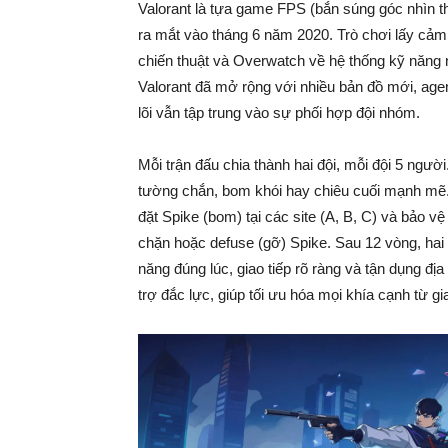
Valorant là tựa game FPS (bắn súng góc nhìn th
ra mắt vào tháng 6 năm 2020. Trò chơi lấy cảm
chiến thuật và Overwatch về hệ thống kỹ năng 
Valorant đã mở rộng với nhiều bản đồ mới, agen
lõi vẫn tập trung vào sự phối hợp đội nhóm.
Mỗi trận đấu chia thành hai đội, mỗi đội 5 ngườ
tường chắn, bom khói hay chiêu cuối mạnh mẽ. 
đặt Spike (bom) tại các site (A, B, C) và bảo v
chặn hoặc defuse (gỡ) Spike. Sau 12 vòng, hai 
năng đúng lúc, giao tiếp rõ ràng và tận dụng địa
trợ đắc lực, giúp tối ưu hóa mọi khía cạnh từ gi