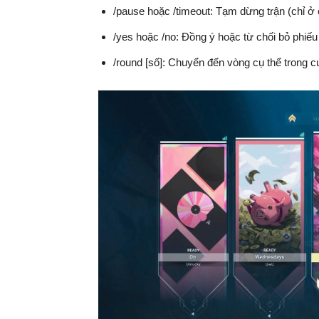
/pause hoặc /timeout: Tạm dừng trận (chỉ ở
/yes hoặc /no: Đồng ý hoặc từ chối bỏ phiếu
/round [số]: Chuyển đến vòng cụ thể trong cu