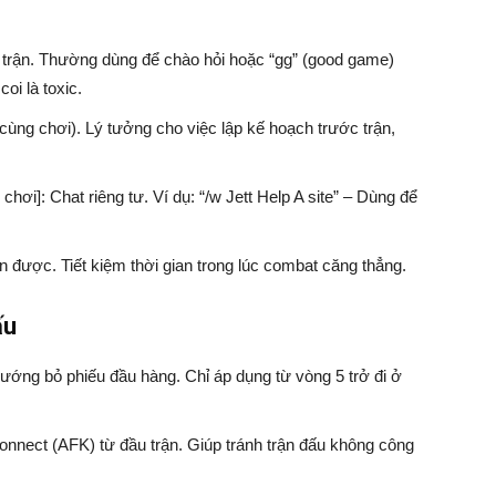
ong trận. Thường dùng để chào hỏi hoặc “gg” (good game)
oi là toxic.
 cùng chơi). Lý tưởng cho việc lập kế hoạch trước trận,
chơi]: Chat riêng tư. Ví dụ: “/w Jett Help A site” – Dùng để
hận được. Tiết kiệm thời gian trong lúc combat căng thẳng.
ấu
i xướng bỏ phiếu đầu hàng. Chỉ áp dụng từ vòng 5 trở đi ở
onnect (AFK) từ đầu trận. Giúp tránh trận đấu không công