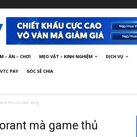
M – ĂN – CHƠI
MẸO VẶT – KINH NGHIỆM
DỊCH VỤ
VTC PAY
GÓC SẺ CHIA
game thủ cần nắm vững
lorant mà game thủ