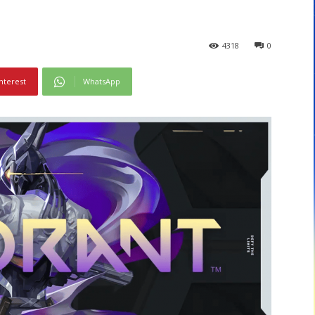
4318
0
nterest
WhatsApp