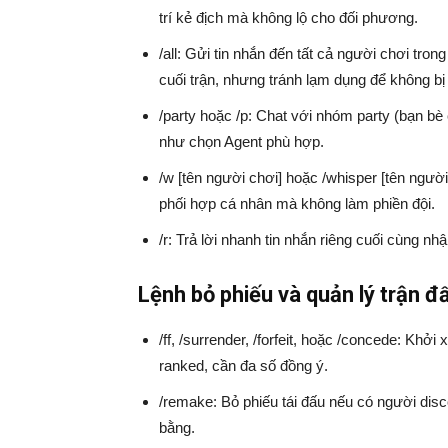
trí kẻ địch mà không lộ cho đối phương.
/all: Gửi tin nhắn đến tất cả người chơi tr
cuối trận, nhưng tránh lạm dụng để không bị c
/party hoặc /p: Chat với nhóm party (bạn bè
như chọn Agent phù hợp.
/w [tên người chơi] hoặc /whisper [tên người 
phối hợp cá nhân mà không làm phiền đội.
/r: Trả lời nhanh tin nhắn riêng cuối cùng n
Lệnh bỏ phiếu và quản lý trận đ
/ff, /surrender, /forfeit, hoặc /concede: Khở
ranked, cần đa số đồng ý.
/remake: Bỏ phiếu tái đấu nếu có người disc
bằng.