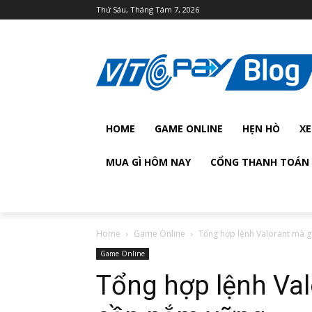
Thứ Sáu, Tháng Tám 7, 2026
HOME
GAME ONLINE
HẸN HÒ
XE
MUA GÌ HÔM NAY
CỔNG THANH TOÁN 
Home
Game Online
Tổng hợp lệnh Valorant mà 
Game Online
Tổng hợp lệnh Va