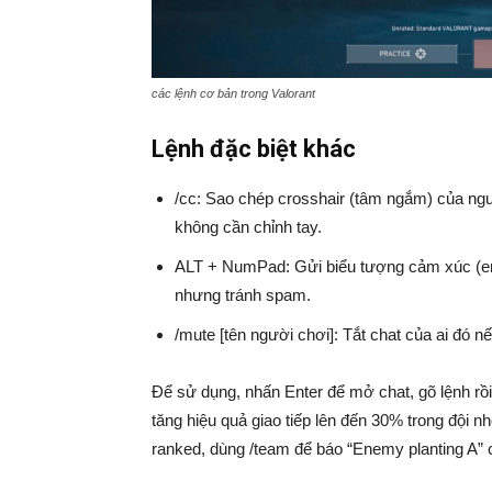
các lệnh cơ bản trong Valorant
Lệnh đặc biệt khác
/cc: Sao chép crosshair (tâm ngắm) của ngư
không cần chỉnh tay.
ALT + NumPad: Gửi biểu tượng cảm xúc (emot
nhưng tránh spam.
/mute [tên người chơi]: Tắt chat của ai đó nế
Để sử dụng, nhấn Enter để mở chat, gõ lệnh rồ
tăng hiệu quả giao tiếp lên đến 30% trong đội n
ranked, dùng /team để báo “Enemy planting A” có