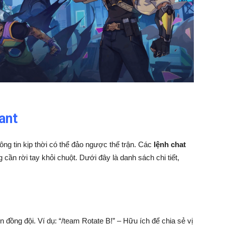
ant
hông tin kịp thời có thể đảo ngược thế trận. Các
lệnh chat
ần rời tay khỏi chuột. Dưới đây là danh sách chi tiết,
n đồng đội. Ví dụ: “/team Rotate B!” – Hữu ích để chia sẻ vị