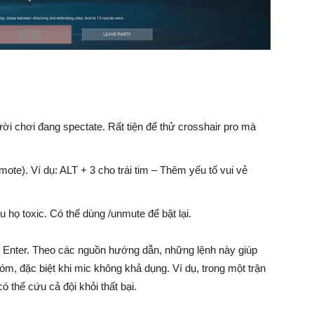
ời chơi đang spectate. Rất tiện để thử crosshair pro mà
e). Ví dụ: ALT + 3 cho trái tim – Thêm yếu tố vui vẻ
u họ toxic. Có thể dùng /unmute để bật lại.
i Enter. Theo các nguồn hướng dẫn, những lệnh này giúp
hóm, đặc biệt khi mic không khả dụng. Ví dụ, trong một trận
 thể cứu cả đội khỏi thất bại.