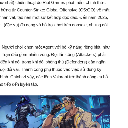
ứ nhất) chiến thuật do Riot Games phát triển, chính thức
 hứng từ Counter-Strike: Global Offensive (CS:GO) về mặt
nhân vật, tạo nên một sự kết hợp độc đáo. Đến năm 2025,
t (đặc vụ) đa dạng và hỗ trợ chơi trên console, nhưng cốt
i. Người chơi chọn một Agent với bộ kỹ năng riêng biệt, như
Trận đấu gồm nhiều vòng: Đội tấn công (Attackers) phải
ệ đến khi nổ, trong khi đội phòng thủ (Defenders) cần ngăn
đội đổi vai. Thành công phụ thuộc vào việc sử dụng kỹ
 hình. Chính vì vậy, các lệnh Valorant trở thành công cụ hỗ
ao tiếp đến luyện tập.