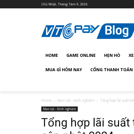
Chủ Nhật, Tháng Tám 9, 2026
HOME
GAME ONLINE
HẸN HÒ
XE
MUA GÌ HÔM NAY
CỔNG THANH TOÁN 
Home
Mẹo vặt - Kinh nghiệm
Tổng hợp lãi suất t
Mẹo vặt - Kinh nghiệm
Tổng hợp lãi suất