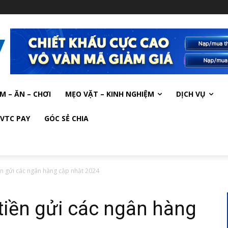
M – ĂN – CHƠI
MẸO VẶT – KINH NGHIỆM
DỊCH VỤ
VTC PAY
GÓC SẺ CHIA
iền gửi các ngân hàng cập nhật 2024
 tiền gửi các ngân hàng