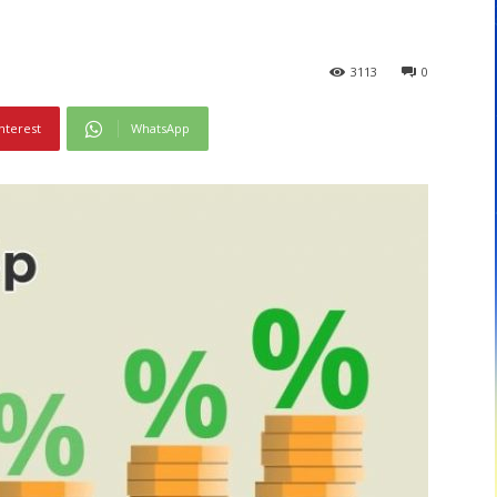
3113
0
nterest
WhatsApp