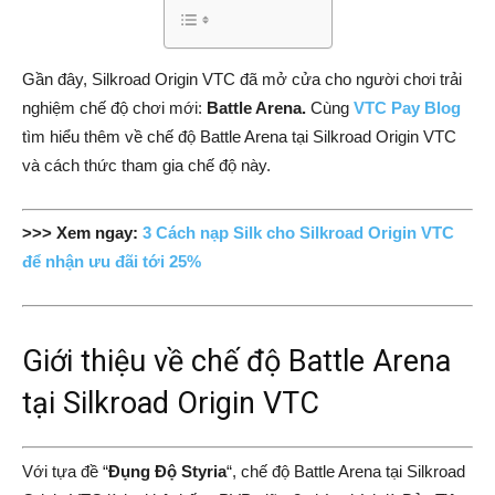
Gần đây, Silkroad Origin VTC đã mở cửa cho người chơi trải
nghiệm chế độ chơi mới:
Battle Arena.
Cùng
VTC Pay Blog
tìm hiểu thêm về chế độ Battle Arena tại Silkroad Origin VTC
và cách thức tham gia chế độ này.
>>> Xem ngay:
3 Cách nạp Silk cho Silkroad Origin VTC
để nhận ưu đãi tới 25%
Giới thiệu về chế độ Battle Arena
tại Silkroad Origin VTC
Với tựa đề “
Đụng Độ Styria
“, chế độ Battle Arena tại Silkroad