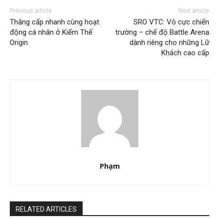
Previous article
Next article
Thăng cấp nhanh cùng hoạt
SRO VTC: Vô cực chiến
động cá nhân ở Kiếm Thế
trường – chế độ Battle Arena
Origin
dành riêng cho những Lữ
Khách cao cấp
Phạm
RELATED ARTICLES