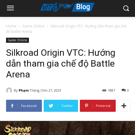
Home
Game Online
Silkroad Origin VTC: Hướng dẫn tham gia chế
độ Battle Arena
Game Online
Silkroad Origin VTC: Hướng
dẫn tham gia chế độ Battle
Arena
By
Phạm
Tháng Chín 27, 2023
1887
0
Facebook
Twitter
Pinterest