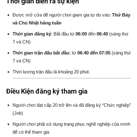
Thời gian diễn ra sự kiện
Được mở cửa để người chơi giam gia tự do vào:
Thứ Bảy
và Chủ Nhật hàng tuần
Thời gian đăng ký
: Bắt đầu từ
06:00
đến
06:40
(sáng thứ
7 và CN)
Thời gian trận đấu bắt đầu:
từ
06:40 đến 07:05
(sáng thứ
7 và CN)
Thời lượng trận đấu là khoảng 20 phút.
Điều Kiện đăng ký tham gia
Người chơi đạt cấp 20 trở lên và đã đăng ký “Chức nghiệp”
(Job)
Người chơi phải sử dụng trang phục nghề nghiệp của mình
để có thể tham gia