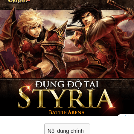
Nội dung chính