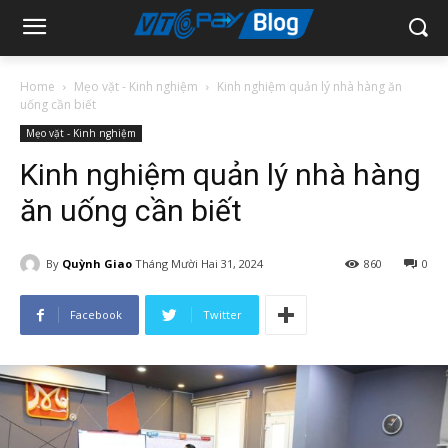
Home
Mẹo vặt - Kinh nghiệm
Kinh nghiệm quản lý nhà hàng ăn
uống cần biết
Mẹo vặt - Kinh nghiệm
Kinh nghiệm quản lý nhà hàng
ăn uống cần biết
By
Quỳnh Giao
Tháng Mười Hai 31, 2024
860
0
Facebook
Twitter