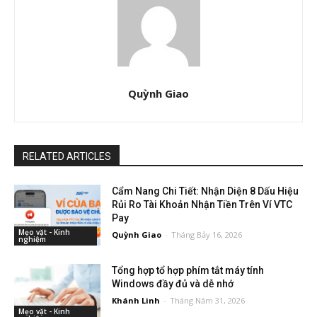
Quỳnh Giao
RELATED ARTICLES
Cẩm Nang Chi Tiết: Nhận Diện 8 Dấu Hiệu
Rủi Ro Tài Khoản Nhận Tiền Trên Ví VTC
Pay
Mẹo vặt - Kinh
Quỳnh Giao
-
Tháng Bảy 16, 2026
nghiệm
Tổng hợp tổ hợp phím tắt máy tính
Windows đầy đủ và dễ nhớ
Khánh Linh
-
Tháng Năm 31, 2026
Mẹo vặt - Kinh