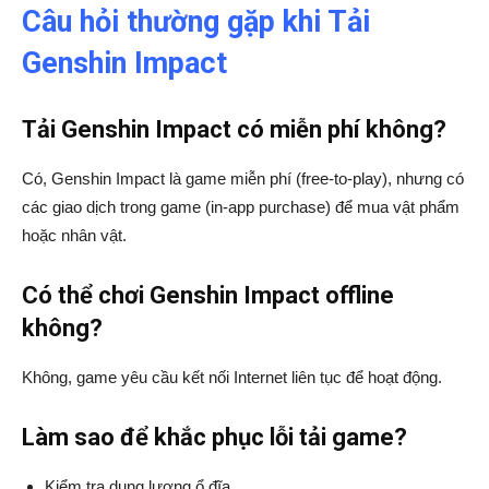
Câu hỏi thường gặp khi Tải
Genshin Impact
Tải Genshin Impact có miễn phí không?
Có, Genshin Impact là game miễn phí (free-to-play), nhưng có
các giao dịch trong game (in-app purchase) để mua vật phẩm
hoặc nhân vật.
Có thể chơi Genshin Impact offline
không?
Không, game yêu cầu kết nối Internet liên tục để hoạt động.
Làm sao để khắc phục lỗi tải game?
Kiểm tra dung lượng ổ đĩa.