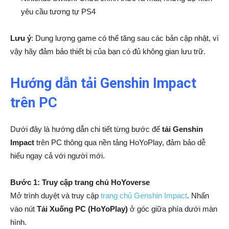
yêu cầu tương tự PS4
Lưu ý
: Dung lượng game có thể tăng sau các bản cập nhật, vì
vậy hãy đảm bảo thiết bị của bạn có đủ không gian lưu trữ.
Hướng dẫn tải Genshin Impact
trên PC
Dưới đây là hướng dẫn chi tiết từng bước để
tải Genshin
Impact
trên PC thông qua nền tảng HoYoPlay, đảm bảo dễ
hiểu ngay cả với người mới.
Bước 1: Truy cập trang chủ HoYoverse
Mở trình duyệt và truy cập
trang chủ Genshin Impact
. Nhấn
vào nút
Tải Xuống PC (HoYoPlay)
ở góc giữa phía dưới màn
hình.