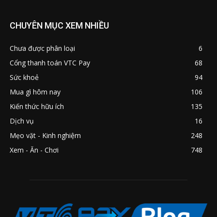
CHUYÊN MỤC XEM NHIỀU
Chưa được phân loại
6
Cổng thanh toán VTC Pay
68
Sức khoẻ
94
Mua gì hôm nay
106
Kiến thức hữu ích
135
Dịch vụ
16
Mẹo vặt - Kinh nghiệm
248
Xem - Ăn - Chơi
748