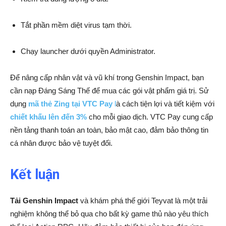
Tắt phần mềm diệt virus tạm thời.
Chạy launcher dưới quyền Administrator.
Để nâng cấp nhân vật và vũ khí trong Genshin Impact, bạn
cần nạp Đáng Sáng Thế để mua các gói vật phẩm giá trị. Sử
dụng
mã thẻ Zing tại VTC Pay
l
à cách tiện lợi và tiết kiệm với
chiết khấu lên đến 3%
cho mỗi giao dịch. VTC Pay cung cấp
nền tảng thanh toán an toàn, bảo mật cao, đảm bảo thông tin
cá nhân được bảo vệ tuyệt đối.
Kết luận
Tải Genshin Impact
và khám phá thế giới Teyvat là một trải
nghiệm không thể bỏ qua cho bất kỳ game thủ nào yêu thích