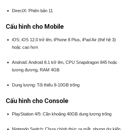
DirectX: Phiên bản 11
Cấu hình cho Mobile
iOS: iOS 12.0 trở lên, iPhone 8 Plus, iPad Air (thế hệ 3)
hoặc cao hơn
Android: Android 8.1 trở lên, CPU Snapdragon 845 hoặc
tương đương, RAM 4GB
Dung lượng: Tối thiểu 8-10GB trống
Cấu hình cho Console
PlayStation 4/5: Cần khoảng 40GB dung lượng trống
Nintendo Switch: Chưa chính thức ra mắt, nhưng dự kiến