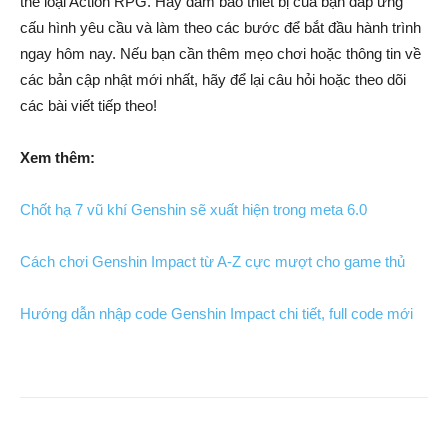
thể loại Action RPG. Hãy đảm bảo thiết bị của bạn đáp ứng
cấu hình yêu cầu và làm theo các bước để bắt đầu hành trình
ngay hôm nay. Nếu bạn cần thêm mẹo chơi hoặc thông tin về
các bản cập nhật mới nhất, hãy để lại câu hỏi hoặc theo dõi
các bài viết tiếp theo!
Xem thêm:
Chốt hạ 7 vũ khí Genshin sẽ xuất hiện trong meta 6.0
Cách chơi Genshin Impact từ A-Z cực mượt cho game thủ
Hướng dẫn nhập code Genshin Impact chi tiết, full code mới