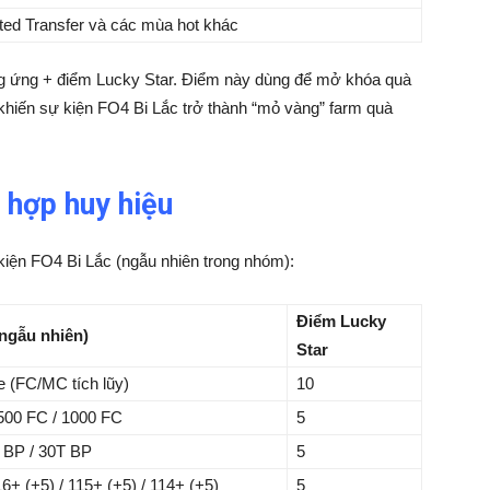
ed Transfer và các mùa hot khác
ng ứng + điểm Lucky Star. Điểm này dùng để mở khóa quà
y khiến sự kiện FO4 Bi Lắc trở thành “mỏ vàng” farm quà
 hợp huy hiệu
kiện FO4 Bi Lắc (ngẫu nhiên trong nhóm):
Điểm Lucky
ngẫu nhiên)
Star
e (FC/MC tích lũy)
10
500 FC / 1000 FC
5
 BP / 30T BP
5
6+ (+5) / 115+ (+5) / 114+ (+5)
5