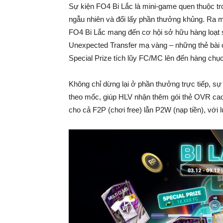
Sự kiện FO4 Bi Lắc là mini-game quen thuộc tro
ngẫu nhiên và đổi lấy phần thưởng khủng. Ra mắ
FO4 Bi Lắc mang đến cơ hội sở hữu hàng loạt
Unexpected Transfer mạ vàng – những thẻ bài có
Special Prize tích lũy FC/MC lên đến hàng chụ
Không chỉ dừng lại ở phần thưởng trực tiếp, sự
theo mốc, giúp HLV nhận thêm gói thẻ OVR cao,
cho cả F2P (chơi free) lẫn P2W (nạp tiền), với 