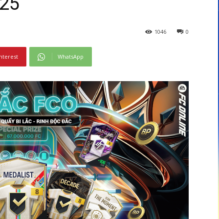
025
1046
0
nterest
WhatsApp