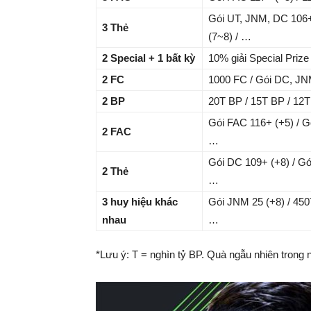
Gói UT, JNM, DC 106
3 Thẻ
(7~8) / …
2 Special + 1 bất kỳ
10% giải Special Prize
2 FC
1000 FC / Gói DC, JN
2 BP
20T BP / 15T BP / 12T
Gói FAC 116+ (+5) / G
2 FAC
…
Gói DC 109+ (+8) / Gó
2 Thẻ
…
3 huy hiệu khác
Gói JNM 25 (+8) / 450
nhau
…
*Lưu ý: T = nghìn tỷ BP. Quà ngẫu nhiên trong n