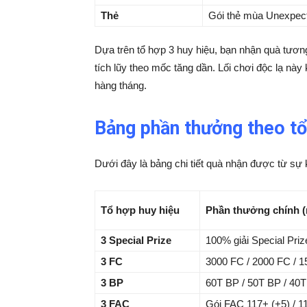
Thẻ
Gói thẻ mùa Unexpect
Dựa trên tổ hợp 3 huy hiệu, bạn nhận quà tươ
tích lũy theo mốc tăng dần. Lối chơi độc lạ nà
hàng tháng.
Bảng phần thưởng theo tổ
Dưới đây là bảng chi tiết quà nhận được từ sự 
Tổ hợp huy hiệu
Phần thưởng chính (
3 Special Prize
100% giải Special Priz
3 FC
3000 FC / 2000 FC / 1
3 BP
60T BP / 50T BP / 40T
3 FAC
Gói FAC 117+ (+5) / 11