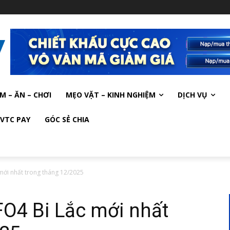
M – ĂN – CHƠI
MẸO VẶT – KINH NGHIỆM
DỊCH VỤ
VTC PAY
GÓC SẺ CHIA
mới nhất trong tháng 12/2025
FO4 Bi Lắc mới nhất