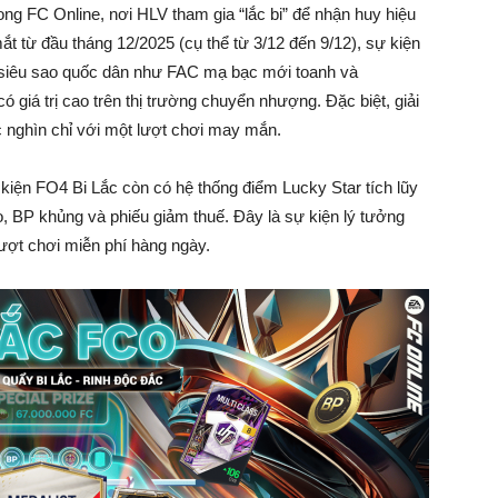
ng FC Online, nơi HLV tham gia “lắc bi” để nhận huy hiệu
t từ đầu tháng 12/2025 (cụ thể từ 3/12 đến 9/12), sự kiện
 siêu sao quốc dân như FAC mạ bạc mới toanh và
 giá trị cao trên thị trường chuyển nhượng. Đặc biệt, giải
c nghìn chỉ với một lượt chơi may mắn.
 kiện FO4 Bi Lắc còn có hệ thống điểm Lucky Star tích lũy
 BP khủng và phiếu giảm thuế. Đây là sự kiện lý tưởng
lượt chơi miễn phí hàng ngày.