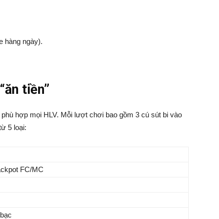
e hàng ngày).
“ăn tiền”
phù hợp mọi HLV. Mỗi lượt chơi bao gồm 3 cú sút bi vào
ừ 5 loại:
 jackpot FC/MC
 bạc