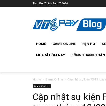
Thứ Sáu, Tháng Tám 7, 2026
HOME
GAME ONLINE
HẸN HÒ
XE
MUA GÌ HÔM NAY
CỔNG THANH TOÁN 
Home
Game Online
Cập nhật sự kiện FO4 Bi Lắc 
Game Online
Cập nhật sự kiện 