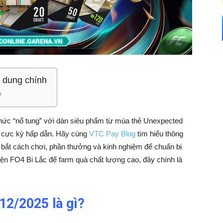
 dung chính
thức “nổ tung” với dàn siêu phẩm từ mùa thẻ Unexpected
 cực kỳ hấp dẫn. Hãy cùng
VTC Pay Blog
tìm hiểu thông
ắm bắt cách chơi, phần thưởng và kinh nghiệm để chuẩn bị
ện FO4 Bi Lắc để farm quà chất lượng cao, đây chính là
12/2025 là gì?