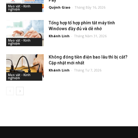
Mẹo vặt - Kinh
Quỳnh Giao
-
Tháng Bảy 16, 2026
nghiệm
Tổng hợp tổ hợp phím tắt máy tính
Windows đầy đủ và dễ nhớ
Khánh Linh
-
Tháng Năm 31, 2026
Mẹo vặt - Kinh
nghiệm
Không đóng tiền điện bao lâu thì bị cắt?
Cập nhật mới nhất
Khánh Linh
-
Tháng Tư 7, 2026
Mẹo vặt - Kinh
nghiệm