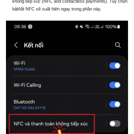
không tiếp xúc (NFC and contactless payments). Tùy chọn
bật/tắt NFC sẽ xuất hiện ngay trong phần này.